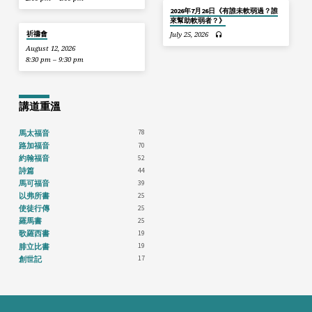
2026年7月26日《有誰未軟弱過？誰
來幫助軟弱者？》
祈禱會
July 25, 2026
August 12, 2026
8:30 pm – 9:30 pm
講道重溫
78
馬太福音
70
路加福音
52
約翰福音
44
詩篇
39
馬可福音
25
以弗所書
25
使徒行傳
25
羅馬書
19
歌羅西書
19
腓立比書
17
創世記