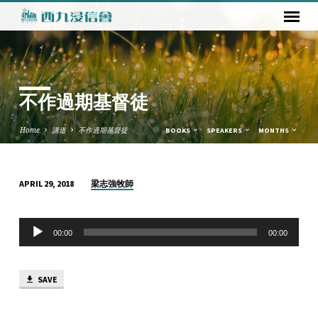
不作過期基督徒
Home
講道
不作過期基督徒
BOOKS
SPEAKERS
MONTHS
梁志強牧師
APRIL 29, 2018
不
作
Audio
過
00:00
00:00
Player
期
基
SAVE
督
徒