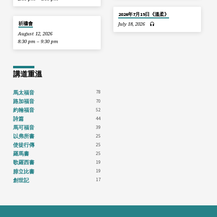
2026年7月19日《溫柔》
祈禱會
July 18, 2026
August 12, 2026
8:30 pm – 9:30 pm
講道重溫
78
馬太福音
70
路加福音
52
約翰福音
44
詩篇
39
馬可福音
25
以弗所書
25
使徒行傳
25
羅馬書
19
歌羅西書
19
腓立比書
17
創世記