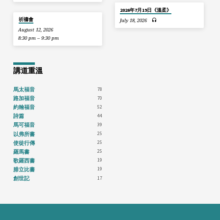
2026年7月19日《溫柔》
祈禱會
July 18, 2026
August 12, 2026
8:30 pm – 9:30 pm
講道重溫
78
馬太福音
70
路加福音
52
約翰福音
44
詩篇
39
馬可福音
25
以弗所書
25
使徒行傳
25
羅馬書
19
歌羅西書
19
腓立比書
17
創世記