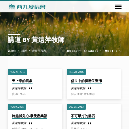
講道 BY 黃遠萍牧師
Home
講道
黃遠萍牧師
BOOKS
SPEAKERS
MONTHS
AUG 28, 2016
FEB 28, 2016
講
天上來的異象
俗世中的得勝又聖潔
道
黃遠萍牧師
黃遠萍牧師
BY
徒26︰9-24
但以理書1章1-20節
黃
遠
AUG 9, 2015
DEC 15, 2013
萍
跨越孤兒心‧承受產業福
不可擊打的磐石
牧
黃遠萍牧師
黃遠萍牧師
師
創世記 41:51-52; 50:15-21
民數記 20:1-13