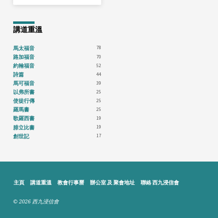
講道重溫
78
馬太福音
70
路加福音
52
約翰福音
44
詩篇
39
馬可福音
25
以弗所書
25
使徒行傳
25
羅馬書
19
歌羅西書
19
腓立比書
17
創世記
主頁
講道重溫
教會行事曆
辦公室 及 聚會地址
聯絡 西九浸信會
© 2026 西九浸信會