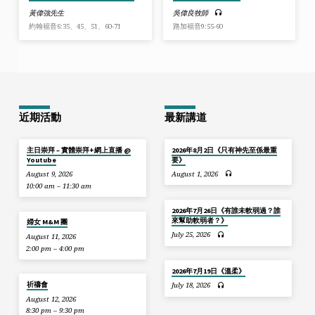
黃偉強先生
吳偉良牧師
約翰福音6:35、45、51、60-71
路加福音9:55-60
近期活動
最新講道
主日崇拜 – 實體崇拜+網上直播 @
2026年8月2日《只有神先至係最重
Youtube
要》
August 9, 2026
August 1, 2026
10:00 am – 11:30 am
2026年7月26日《有誰未軟弱過？誰
來幫助軟弱者？》
婦女 M&M 團
July 25, 2026
August 11, 2026
2:00 pm – 4:00 pm
2026年7月19日《溫柔》
祈禱會
July 18, 2026
August 12, 2026
8:30 pm – 9:30 pm