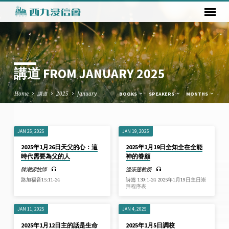
講道 FROM JANUARY 2025
Home
講道
2025
January
BOOKS
SPEAKERS
MONTHS
JAN 25, 2025
JAN 19, 2025
講
2025年1月26日天父的心：這
2025年1月19日全知全在全能
道
時代需要為父的人
神的眷顧
FROM
陳潮源牧師
溫張蓮教授
JANUARY
路加福音15:11-24
詩篇 139:1-24 2025年1月19日主日崇
拜程序表
2025
JAN 11, 2025
JAN 4, 2025
2025年1月12日主的話是生命
2025年1月5日調校