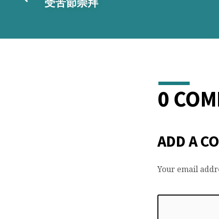
受苦節崇拜
龍
窩
打
老
0 CO
道
23
ADD A C
號)
Your email addre