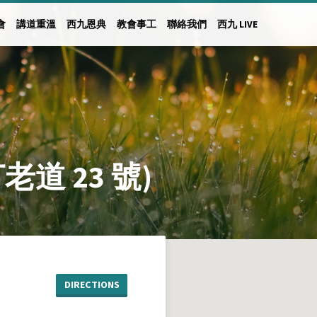
會
講道重溫
西九恩典
教會事工
聯絡我們
西九 LIVE
道 23 號)
DIRECTIONS