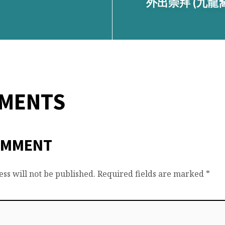
外出崇拜 (九龍窩
MMENTS
OMMENT
ss will not be published.
Required fields are marked
*