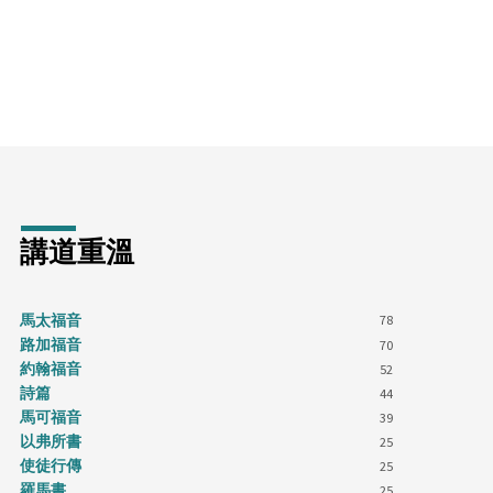
講道重溫
馬太福音
78
路加福音
70
約翰福音
52
詩篇
44
馬可福音
39
以弗所書
25
使徒行傳
25
羅馬書
25