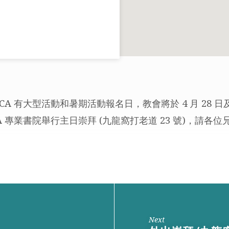
CA 有大型活動和暑期活動報名日，教會將於 4 月 28 日及 
A 專業書院舉行主日崇拜 (九龍窩打老道 23 號)，請各
Next