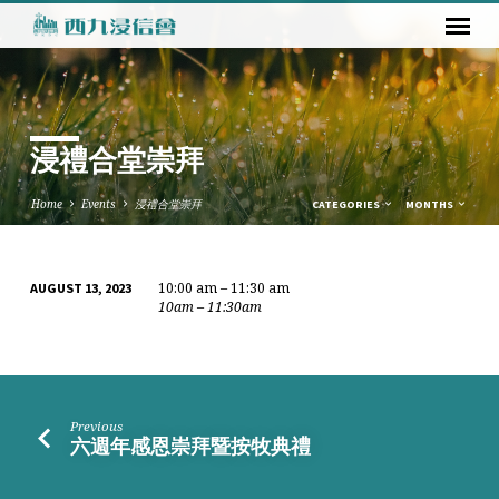
浸禮合堂崇拜
Home
Events
浸禮合堂崇拜
CATEGORIES
MONTHS
10:00 am – 11:30 am
AUGUST 13, 2023
浸
10am – 11:30am
禮
合
堂
崇
Previous
拜
六週年感恩崇拜暨按牧典禮