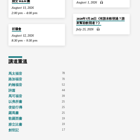
婦女 M&M 團
August 1, 2026
August 11, 2026
2:00 pm – 4:00 pm
2026年7月26日《有誰未軟弱過？誰
來幫助軟弱者？》
祈禱會
July 25, 2026
August 12, 2026
8:30 pm – 9:30 pm
講道重溫
78
馬太福音
70
路加福音
52
約翰福音
44
詩篇
39
馬可福音
25
以弗所書
25
使徒行傳
25
羅馬書
19
歌羅西書
19
腓立比書
17
創世記