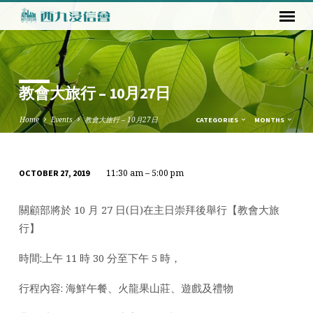
教會大旅行 – 10月27日
Home
Events
教會大旅行 – 10月27日
CATEGORIES
MONTHS
11:30 am – 5:00 pm
OCTOBER 27, 2019
教
會
關顧部將於 10 月 27 日(日)在主日崇拜後舉行【教會大旅
大
行】
旅
行
時間:上午 11 時 30 分至下午 5 時，
–
10
行程內容: 海鮮午餐、火龍果山莊、遊戲及禮物
月