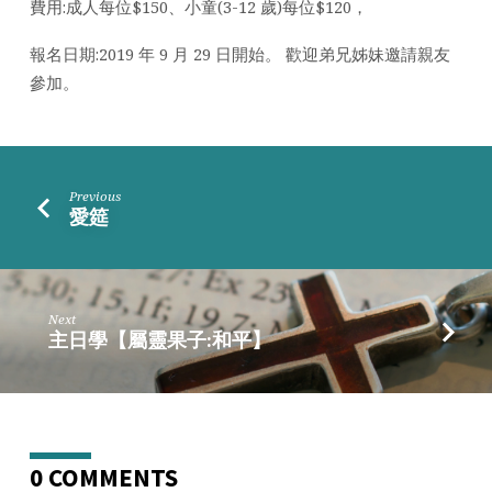
費用:成人每位$150、小童(3-12 歲)每位$120，
27
日
報名日期:2019 年 9 月 29 日開始。 歡迎弟兄姊妹邀請親友
參加。
Previous
愛筵
Next
主日學【屬靈果子:和平】
0 COMMENTS