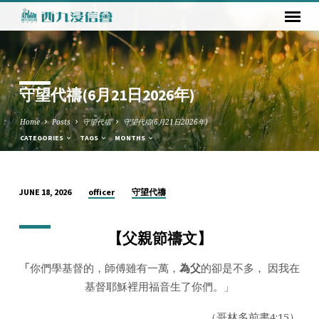
守望代禱(6月21日2026年)
Home
Posts
守望代禱
守望代禱(6月21日2026年)
CATEGORIES
TAGS
MONTHS
officer
守望代禱
JUNE 18, 2026
守
望
【
父親節禱文
】
代
禱
「
你們學基督的，師傅雖有一萬，
為父
的卻是不多， 因我在
(6
基督耶穌裡用福音生了你們。」
月
21
（哥林多前書4:15）