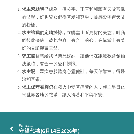
求主幫助
我們成為一個公平、正直和和藹有天父形像
的父親，好叫兒女們得著愛和尊重，被感染學習天父
的榜樣。
求主讓我們定睛於祢
，在購堂上看見祢的美意，叫我
們彼此接納、彼此包容、有合一的心，在購堂上有美
好的見證榮耀天父。
求主賜
智慧給我們弟兄姊妹，讓他們在跟隨教會領袖
決策時，有合一的愛和辨識。
求主賜
一眾病患肢體身心靈健壯，每天信靠主，得醫
治和喜樂。
求主保守看顧仍
在戰火中受著痛苦的人，願主早日止
息世界各地的戰爭，讓人得著和平與平安。
Previous
守望代禱(6月14日2026年）