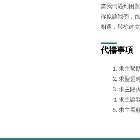
年）
當我們遇到困難
祢原諒我們，也
相遇，與祢建立
代禱事項
求主幫
求聖靈
求主賜
求主讓
求主看