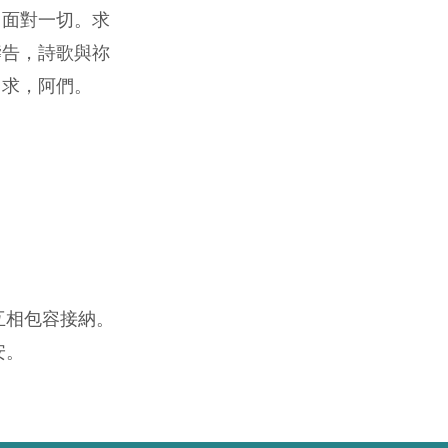
己面對一切。求
禱告，詩歌與祢
名求，阿們。
互相包容接納。
安。