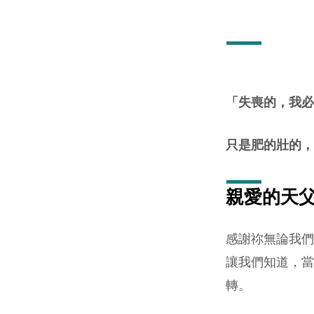
守
望
代
「失喪的，我必
禱
只是肥的壯的，
(6
月
親愛的天
14
感謝祢無論我們
日
讓我們知道，當
2026
轉。