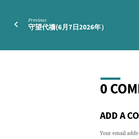
Previous
守望代禱(6月7日2026年）
0 CO
ADD A C
Your email addre