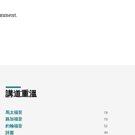
comment.
講道重溫
馬太福音
78
路加福音
70
約翰福音
52
詩篇
44