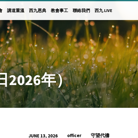
會
講道重溫
西九恩典
教會事工
聯絡我們
西九 LIVE
日2026年）
officer
守望代禱
JUNE 13, 2026