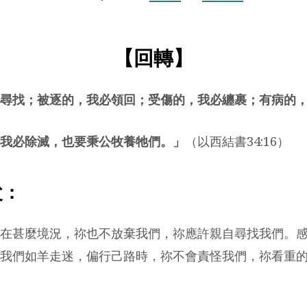
【
回轉
】
尋找；被逐的，我必領回；受傷的，我必纏裹；有病的
我必除滅，也要秉公牧養牠們。」
（以西結書34:16）
父：
在甚麼境況，祢也不放棄我們，祢應許親自尋找我們。
我們如羊走迷，偏行己路時，祢不會責怪我們，祢看重