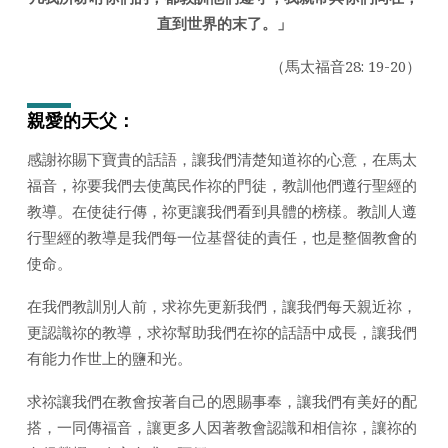
日
直到世界的末了
。
」
2026
年)
（馬太福音28: 19-20）
親愛的天父：
感謝祢賜下寶貴的話語，讓我們清楚知道祢的心意，在馬太
福音，祢要我們去使萬民作祢的門徒，教訓他們遵行聖經的
教導。在使徒行傳，祢更讓我們看到具體的榜樣。教訓人遵
行聖經的教導是我們每一位基督徒的責任，也是整個教會的
使命。
在我們教訓別人前，求祢先更新我們，讓我們每天親近祢，
更認識祢的教導，求祢幫助我們在祢的話語中成長，讓我們
有能力作世上的鹽和光。
求祢讓我們在教會按著自己的恩賜事奉，讓我們有美好的配
搭，一同傳福音，讓更多人因著教會認識和相信祢，讓祢的