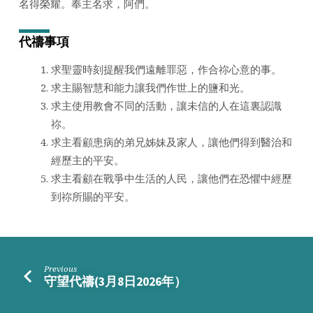
名得榮耀。奉主名求，阿們。
代禱事項
求聖靈時刻提醒我們遠離罪惡，作合祢心意的事。
求主賜智慧和能力讓我們作世上的鹽和光。
求主使用教會不同的活動，讓未信的人在這裏認識
祢。
求主看顧患病的弟兄姊妹及家人，讓他們得到醫治和
經歷主的平安。
求主看顧在戰爭中生活的人民，讓他們在恐懼中經歷
到祢所賜的平安。
Previous
守望代禱(3月8日2026年）