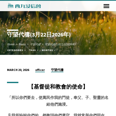
守望代禱(3月22日2026年)
Home
Posts
守望代禱
守望代禱(3月22日2026年)
CATEGORIES
TAGS
MONTHS
officer
守望代禱
MARCH 20, 2026
守
望
【
基督徒和教會的使命】
代
禱
「
所以你們要去，使萬民作我的門徒，奉父、子、聖靈的名
(3
給他們施浸。
月
22
凡我所吩咐你們的，都教訓他們遵守，我就常與你們同在，