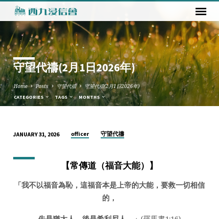
守望代禱(2月1日2026年)
Home
Posts
守望代禱
守望代禱(2月1日2026年)
CATEGORIES
TAGS
MONTHS
officer
守望代禱
JANUARY 31, 2026
守
望
【常傳道（福音大能）】
代
禱
「
我不以福音為恥，這福音本是上帝的大能，要救一切相信
(2
的，
月
1
先是猶太人，後是希利尼人。
」
(羅馬書1:16)