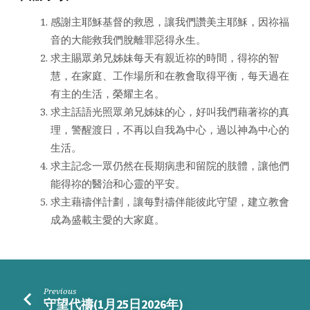
感謝主耶穌基督的救恩，讓我們讚美主耶穌，因祢福
音的大能救我們脫離罪惡得永生。
求主賜眾弟兄姊妹每天有親近祢的時間，得祢的智
慧，在家庭、工作場所和在教會取得平衡，每天過在
有主的生活，榮耀主名。
求主話語光照眾弟兄姊妹的心，好叫我們藉著祢的真
理，警醒渡日，不再以自我為中心，過以神為中心的
生活。
求主記念一眾仍然在長期病患和留院的肢體，讓他們
能得祢的醫治和心靈的平安。
求主藉禱伴計劃，讓每對禱伴能彼此守望，建立教會
成為盛載主愛的大家庭。
Previous
守望代禱(1月25日2026年)