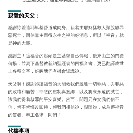
日
2026
親愛的天父：
年)
感謝祢差遣耶穌基督道成肉身。藉着主耶穌拯救人類脫離罪
惡死亡，因信靠主而得永生之福的好消息，所以「福音」就
是神的大能。
感謝主！這福音的起頭是主基督自己傳報，後來由主的門徒
傳揚，並寫下基督教新約聖經裏的四福音書，更已翻譯成世
上各種文字，好叫我們有機會認識祢。
天父啊！感謝祢讓福音的大能救我們脫離一切罪惡，與罪惡
的敗壞和痛苦，罪惡的壓制與捆綁，以及將來永遠的滅亡，
讓我們得着赦罪的平安喜樂。然而，問題乃在於我們信不
信，肯不肯悔改回轉，願我們相信祢，跟隨祢，成為傳福音
的使者。奉主名求，阿們！
代禱事項