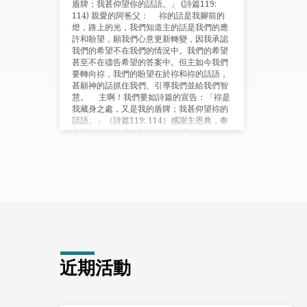
盾牌；我甚仰望你的話語。」 (詩篇119:
114) 親愛的阿爸父： 祢的話是我腳前的
燈，路上的光，我們知道主的話是我們的應
許和盼望，願我們心意更新轉變，因我承認
我們的希望不在我們的情況中。我們的希望
甚至不在禱告希望的答案中。但主如今我們
要轉向祢，我們的盼望在於祢和祢的話語，
甚願神的話抓住我們、引導我們並給我們智
慧。 主啊！我們要如詩篇的宣告：「祢是
我藏身之處，又是我的盾牌；我甚仰望祢的
話語。」（詩篇119: 114）感謝主恩典，奉
主耶穌基督名求，阿們。 代禱事項
近期活動