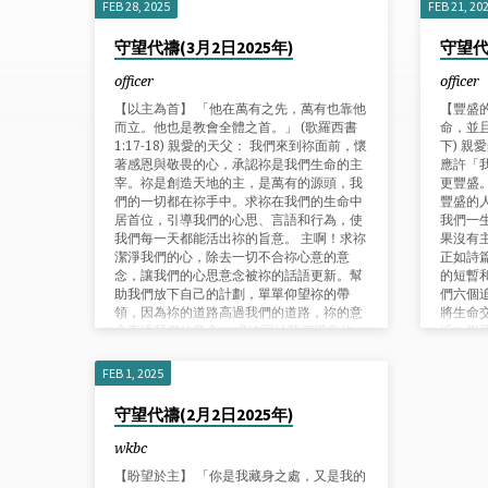
FEB 28, 2025
FEB 21, 20
POSTS
守望代禱(3月2日2025年)
守望代禱
FROM
officer
officer
【以主為首】 「他在萬有之先，萬有也靠他
【豐盛
FEBRUARY
而立。他也是教會全體之首。」 (歌羅西書
命，並且
1:17-18) 親愛的天父： 我們來到祢面前，懷
下) 親
著感恩與敬畏的心，承認祢是我們生命的主
應許「
2025
宰。祢是創造天地的主，是萬有的源頭，我
更豐盛
們的一切都在祢手中。求祢在我們的生命中
豐盛的
居首位，引導我們的心思、言語和行為，使
我們一
我們每一天都能活出祢的旨意。 主啊！求祢
果沒有
潔淨我們的心，除去一切不合祢心意的意
正如詩
念，讓我們的心思意念被祢的話語更新。幫
的短暫和
助我們放下自己的計劃，單單仰望祢的帶
們六個
領，因為祢的道路高過我們的道路，祢的意
將生命
念高過我們的意念。 求祢賜給我們謙卑的
近；學
心，願意順服祢的旨意，並在每一天的生活
們需要
中榮耀祢的名。無論在順境或逆境中，讓我
想，雖
FEB 1, 2025
們都能以祢為中心，緊緊跟隨祢的腳步。 感
也願我
謝祢的恩典和慈愛，感謝祢永不改變的信
僕人；
守望代禱(2月2日2025年)
實。願一切榮耀、尊貴、權柄都歸給祢，直
們身上
到永遠。奉主名求，阿們。 代禱事項
所作的
wkbc
謝主恩
【盼望於主】 「你是我藏身之處，又是我的