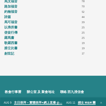
馬太福音
78
路加福音
70
約翰福音
52
詩篇
44
馬可福音
39
以弗所書
25
使徒行傳
25
羅馬書
25
歌羅西書
19
腓立比書
19
創世記
17
教會行事曆
辦公室 及 聚會地址
聯絡 西九浸信會
AUG 9
主日崇拜 – 實體崇拜+網上直播 @…
AUG 11
婦女 M&M 團