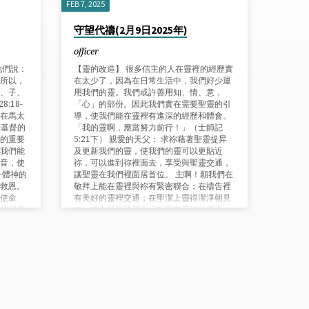
FEB 7, 2025
守望代禱(2月9日2025年)
officer
他們說：
【靈的改造】 很多信主的人在靈裡的經歷實
所以，
在太少了，因為在日常生活中，我們好少運
、子、
用我們的靈。我們或許善用知、情、意，
:18-
「心」的部份。因此我們實在需要聖靈的引
白在馬太
導，使我們能在靈裡有進深的經歷和體會。
揚基督的
「我的靈啊，應當努力前行！」（士師記
的重要
5:21下） 親愛的天父： 求祢藉著聖靈提昇
我們能
及更新我們的靈，使我們的靈可以更貼近
音，使
祢，可以進到祢裡面去，享受與聖靈交通，
一體神的
讓聖靈在我們裡面居首位。 主啊！願我們在
救恩。
敬拜上能在靈裡與祢有緊密聯合；在禱告裡
使命
有美好的靈裡交通；在聖潔上靈得潔淨朝見
的國度
主。求主幫助我們像但以理有美好的靈性，
求，阿
以致我們內在的靈順服聖靈的引領，控制我
們的全人，包括：心思、意念、感情和行動
更像基督，感謝主，奉主名求，阿們！ 代禱
事項