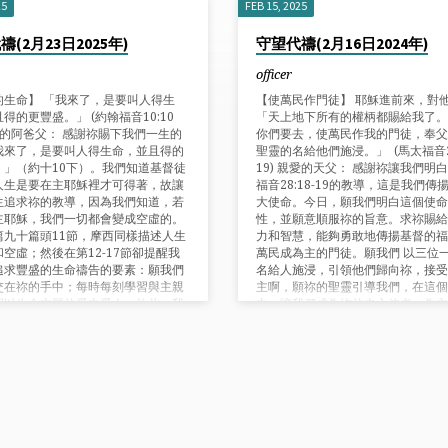
25
FEB 15, 2025
(2月23日2025年)
守望代禱(2月16日2024年)
officer
的生命】 「我來了，是要叫人得生
【使萬民作門徒】 耶穌進前來，對
得的更豐盛。」 (約翰福音10:10
「天上地下所有的權柄都賜給我了。
愛的阿爸父： 感謝祢賜下我們一生的
你們要去，使萬民作我的門徒，奉父
我來了，是要叫人得生命，並且得的
聖靈的名給他們施浸。」 (馬太福音28
。」（約十10下）。我們知道基督徒
19) 親愛的天父： 感謝祢讓我們明
人生是要在主耶穌裡才可得著，故讓
福音28:18-19的教導，這是我們傳
生追求祢的教導，因為我們知道，若
大使命。今日，願我們明白這個使命
主耶穌，我們一切都會變成空虛的。
性，並願意順服祢的旨意。求祢賜給
篇九十篇頭11節，摩西同樣描述人生
力和智慧，能夠勇敢地傳揚基督的福
空虛；然後在第12-17節卻提醒我
萬民成為主的門徒。願我們 以三位
追求豐盛的生命禱告的要素：願我們
名給人施浸，引領他們歸向祢，接受
交在祢的手中；每時每刻學習與主親
主啊，願祢的聖靈引導我們，在這個
習以生命本質的愛去愛人，故此，我
中，讓我們成為祢的忠心使者，為主
追求天父的慈愛；在凡事上從好處
作工，直到主耶穌再來。奉主耶穌名
經過痛苦的環境，仍常常靠主喜樂；
們。 代禱事項
們靠主得力，過聖潔的生活，作主的
最後是「願主我們神的榮美，歸於我
。願你堅立我們手所作的工。我們手
工，願你堅立。」（詩九十17）。感
，奉主名求，阿們！ 代禱事項