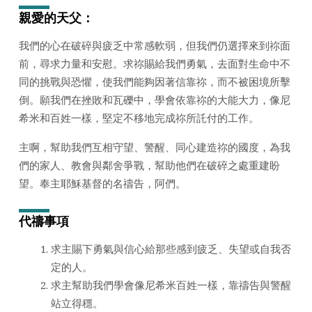
日
親愛的天父：
2025
年)
我們的心在破碎與疲乏中常感軟弱，但我們仍選擇來到祢面
前，尋求力量和安慰。求祢賜給我們勇氣，去面對生命中不
同的挑戰與恐懼，使我們能夠因著信靠祢，而不被困境所擊
倒。願我們在挫敗和瓦礫中，學會依靠祢的大能大力，像尼
希米和百姓一樣，堅定不移地完成祢所託付的工作。
主啊，幫助我們互相守望、警醒、同心建造祢的國度，為我
們的家人、教會與鄰舍爭戰，幫助他們在破碎之處重建盼
望。奉主耶穌基督的名禱告，阿們。
代禱事項
求主賜下勇氣與信心給那些感到疲乏、失望或自我否
定的人。
求主幫助我們學會像尼希米百姓一樣，靠禱告與警醒
站立得穩。