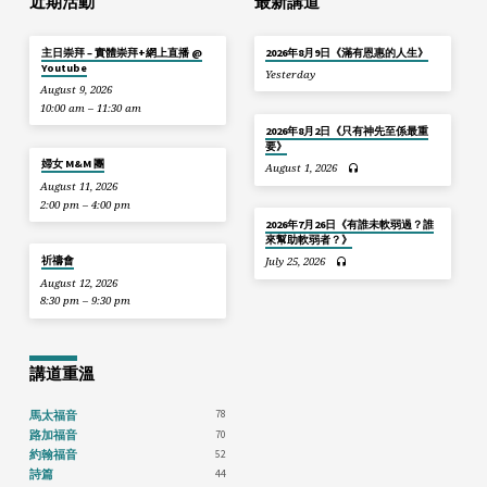
近期活動
最新講道
主日崇拜 – 實體崇拜+網上直播 @
2026年8月9日《滿有恩惠的人生》
Youtube
Yesterday
August 9, 2026
10:00 am – 11:30 am
2026年8月2日《只有神先至係最重
要》
婦女 M&M 團
August 1, 2026
August 11, 2026
2:00 pm – 4:00 pm
2026年7月26日《有誰未軟弱過？誰
來幫助軟弱者？》
祈禱會
July 25, 2026
August 12, 2026
8:30 pm – 9:30 pm
講道重溫
78
馬太福音
70
路加福音
52
約翰福音
44
詩篇