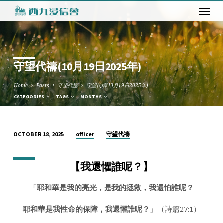
守望代禱(10月19日2025年)
Home
Posts
守望代禱
守望代禱(10月19日2025年)
CATEGORIES
TAGS
MONTHS
officer
守望代禱
OCTOBER 18, 2025
守
望
【我還懼誰呢？】
代
禱
「耶和華是我的亮光，是我的拯救，我還怕誰呢？
(10
月
耶和華是我性命的保障，我還懼誰呢？」
（詩篇27:1）
19