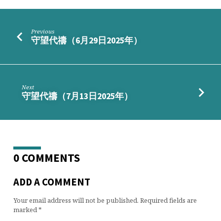
Previous
守望代禱（6月29日2025年）
Next
守望代禱（7月13日2025年）
0 COMMENTS
ADD A COMMENT
Your email address will not be published.
Required fields are
marked
*