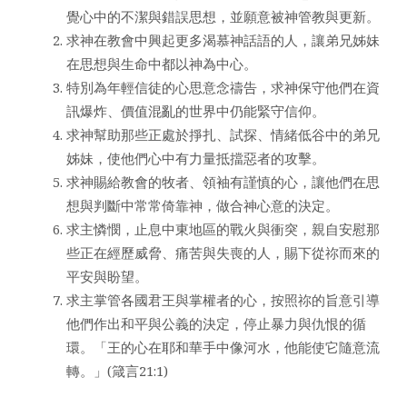
覺心中的不潔與錯誤思想，並願意被神管教與更新。
求神在教會中興起更多渴慕神話語的人，讓弟兄姊妹
在思想與生命中都以神為中心。
特別為年輕信徒的心思意念禱告，求神保守他們在資
訊爆炸、價值混亂的世界中仍能緊守信仰。
求神幫助那些正處於掙扎、試探、情緒低谷中的弟兄
姊妹，使他們心中有力量抵擋惡者的攻擊。
求神賜給教會的牧者、領袖有謹慎的心，讓他們在思
想與判斷中常常倚靠神，做合神心意的決定。
求主憐憫，止息中東地區的戰火與衝突，親自安慰那
些正在經歷威脅、痛苦與失喪的人，賜下從祢而來的
平安與盼望。
求主掌管各國君王與掌權者的心，按照祢的旨意引導
他們作出和平與公義的決定，停止暴力與仇恨的循
環。「王的心在耶和華手中像河水，他能使它隨意流
轉。」(箴言21:1)