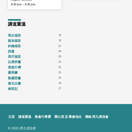
8:30 pm – 9:30 pm
講道重溫
78
馬太福音
70
路加福音
52
約翰福音
44
詩篇
39
馬可福音
25
以弗所書
25
使徒行傳
25
羅馬書
19
歌羅西書
19
腓立比書
17
創世記
主頁
講道重溫
教會行事曆
辦公室 及 聚會地址
聯絡 西九浸信會
© 2026 西九浸信會