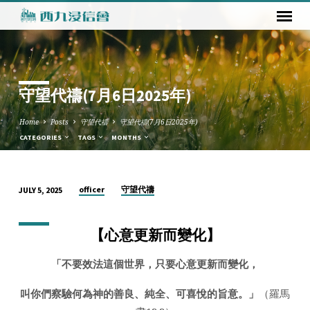
守望代禱(7月6日2025年)
Home
Posts
守望代禱
守望代禱(7月6日2025年)
CATEGORIES
TAGS
MONTHS
officer
守望代禱
JULY 5, 2025
守
望
【
心意更新而變化
】
代
禱
「
不要效法這個世界
，
只要心意更新而變化
，
(7
月
叫你們察驗何為神的善良
、
純全
、
可喜悅的旨意
。」
（羅馬
6