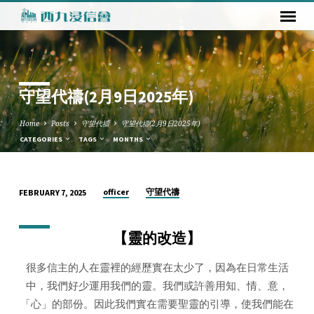
守望代禱(2月9日2025年)
Home
Posts
守望代禱
守望代禱(2月9日2025年)
CATEGORIES
TAGS
MONTHS
officer
守望代禱
FEBRUARY 7, 2025
守
望
【靈的改造】
代
禱
很多信主的人在靈裡的經歷實在太少了，因為在日常生活
(2
中，我們好少運用我們的靈。我們或許善用知、情、意，
月
「心」的部份。因此我們實在需要聖靈的引導，使我們能在
9