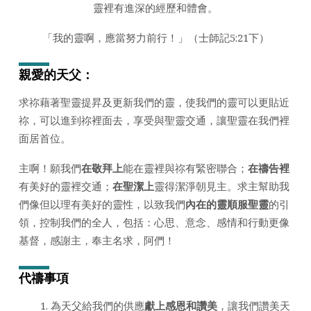
靈裡有進深的經歷和體會。
日
2025
「我的靈啊，應當努力前行！」（士師記5:21下）
年)
親愛的天父：
求祢藉著聖靈提昇及更新我們的靈，使我們的靈可以更貼近
祢，可以進到祢裡面去，享受與聖靈交通，讓聖靈在我們裡
面居首位。
主啊！願我們
在敬拜上
能在靈裡與祢有緊密聯合；
在禱告裡
有美好的靈裡交通；
在聖潔上
靈得潔淨朝見主。求主幫助我
們像但以理有美好的靈性，以致我們
內在的靈順服聖靈
的引
領，控制我們的全人，包括：心思、意念、感情和行動更像
基督，感謝主，奉主名求，阿們！
代禱事項
為天父給我們的供應
獻上感恩和讚美
，讓我們讚美天