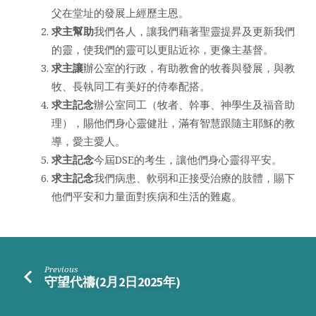
父在堂址的發展上經歷主恩。
求主幫助
我們各人，讓我們藉著聖靈提昇及更新我們
的靈，使我們的靈可以更貼近祢，更像主基督。
求主讓
辦公室的行政，有助教會的牧養與發展，與教
牧、長執同工有美好的侍奉配搭。
求主記念
辦公室同工（牧者、幹事、神學生及福音助
理），賜他們身心靈健壯，滿有智慧跟隨主耶穌的教
導，愛主愛人。
求主記念
今屆DSE的考生，讓他們身心靈得平安。
求主記念
我們病患、軟弱和正接受治療的肢體，賜下
他們平安和力量面對疾病和生活的難處。
Previous
守望代禱(2月2日2025年)