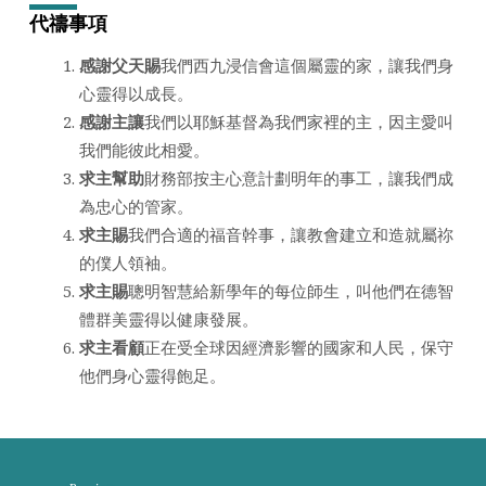
代禱事項
感謝父天賜
我們西九浸信會這個屬靈的家，讓我們身
心靈得以成長。
感謝主讓
我們以耶穌基督為我們家裡的主，因主愛叫
我們能彼此相愛。
求主幫助
財務部按主心意計劃明年的事工，讓我們成
為忠心的管家。
求主賜
我們合適的福音幹事，讓教會建立和造就屬祢
的僕人領袖。
求主賜
聰明智慧給新學年的每位師生，叫他們在德智
體群美靈得以健康發展。
求主看顧
正在受全球因經濟影響的國家和人民，保守
他們身心靈得飽足。