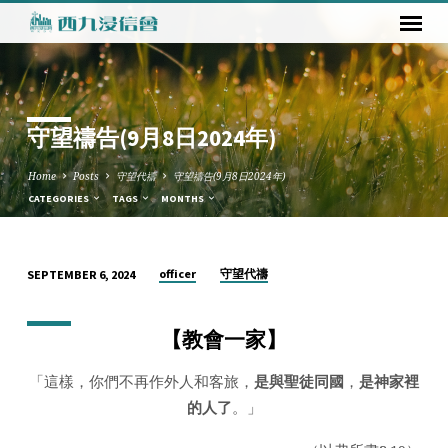
守望禱告(9月8日2024年)
Home
Posts
守望代禱
守望禱告(9月8日2024年)
CATEGORIES
TAGS
MONTHS
officer
守望代禱
SEPTEMBER 6, 2024
守
望
【
教會一家
】
禱
告
「這樣，你們不再作外人和客旅，
是與聖徒同國
，
是神家裡
(9
的人了
。」
月
8