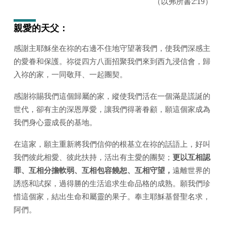
（以弗所書2:19）
日
2024
親愛的天父：
年)
感謝主耶穌坐在祢的右邊不住地守望著我們，使我們深感主
的愛眷和保護。祢從四方八面招聚我們來到西九浸信會，歸
入祢的家，一同敬拜、一起團契。
感謝祢賜我們這個歸屬的家，縱使我們活在一個滿是謊誕的
世代，卻有主的深恩厚愛，讓我們得著眷顧，願這個家成為
我們身心靈成長的基地。
在這家，願主重新將我們信仰的根基立在祢的話語上，好叫
我們彼此相愛、彼此扶持，活出有主愛的團契；
更以互相認
罪、互相分擔軟弱、互相包容饒恕、互相守望，
遠離世界的
誘惑和試探，過得勝的生活追求生命品格的成熟。願我們珍
惜這個家，結出生命和屬靈的果子。奉主耶穌基督聖名求，
阿們。