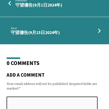
Previous
守望禱告(9月1日2024年)
Next
守望禱告(9月15日2024年)
0 COMMENTS
ADD A COMMENT
Your email address will not be published.
Required fields are
marked
*