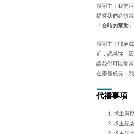
年)
感謝主！我們活
提醒我們必須常
「
合時的幫助
」
感謝主！耶穌成
近，認識祢。因
讓我們可以常常
在靈裡成長，我
代禱事項
求主幫
求主記
求主記