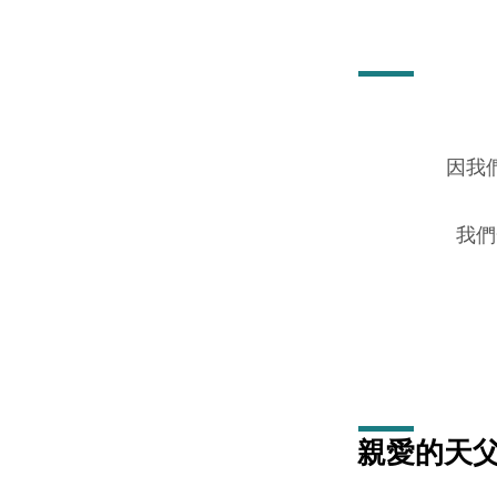
守
望
代
因我
禱
我們
(7
月
7
日
2024
親愛的天