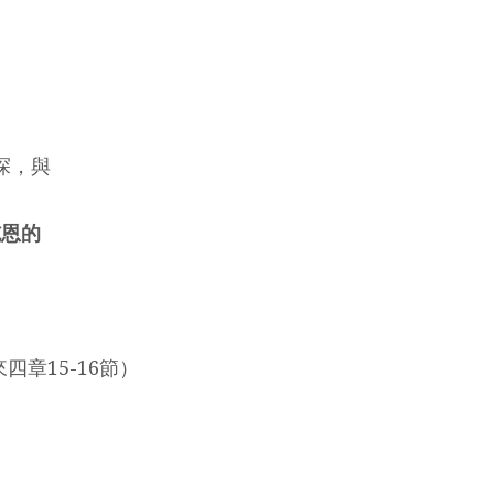
探，與
施恩的
四章15-16節）