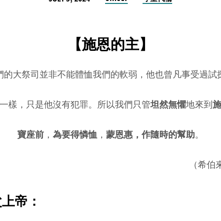
【施恩的主】
們的大祭司並非不能體恤我們的軟弱，他也曾凡事受過試
一樣，只是他沒有犯罪。所以我們只管
坦然無懼
地來到
寶座前
，
為要得憐恤
，
蒙恩惠，作隨時的幫助
。
（希伯來
父上帝：