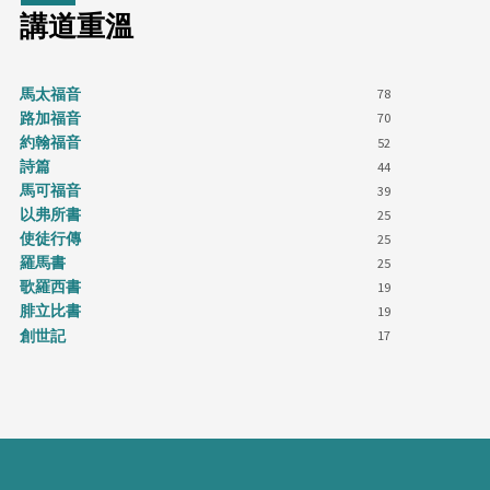
講道重溫
馬太福音
78
路加福音
70
約翰福音
52
詩篇
44
馬可福音
39
以弗所書
25
使徒行傳
25
羅馬書
25
歌羅西書
19
腓立比書
19
創世記
17