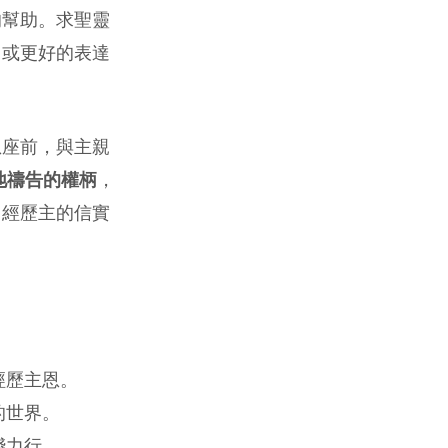
的幫助。求聖靈
」或更好的表達
恩座前，與主親
地禱告的權柄
，
，經歷主的信實
經歷主恩。
的世界。
踐力行。