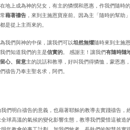
在地上成為神的兒女，有主的憐憫和恩惠，作我們隨時
常
藉著禱告
，來到主施恩寶座前。因為主「隨時的幫助
都是從上主而來的。
為我們與神的中保，讓我們可以
坦然無懼
隨時來到主施
我們知道我們的主是
信實的
。 感謝主！讓我們
有隨時隨
留心、留意
主的説話和教導，好叫我們得憐恤，蒙恩惠
們禱告乃奉主聖名求，阿們。
助我們明白禱告的意義，也藉著耶穌的教導去實踐禱告，
念全球高溫的氣候的變化影響生態，教導我們愛惜這被造
念明年教會的事工計劃，加我們牧者、長執們的智慧並實