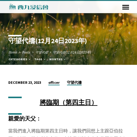
守望代禱(12月24日2023年)
Home
Posts
守望代禱
守望代禱(12月24日2023年)
CATEGORIES
TAGS
MONTHS
officer
守望代禱
DECEMBER 23, 2023
守
望
將臨期（第四主日）
代
禱
(12
親愛的天父：
月
當我們進入將臨期第四主日時，讓我們回想上主跟亞伯拉
24