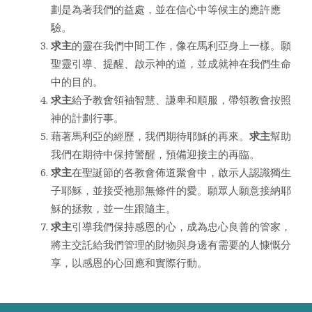
劃是為著我們的益處，並在信心中等候主的應許應
驗。
求主
的靈在我們中間工作，像在馬利亞身上一樣。願
聖靈引導、提醒、啟示神的道，並成就神在我們生命
中的目的。
求主
給予教會領袖智慧、謙卑和順服，帶領教會按照
神的計劃行事。
藉著馬利亞的經歷，我們期待耶穌的再來。
求主
幫助
我們在期待中保持警醒，預備迎接主的再臨。
求主
在聖誕節的各教會佈道聚會中，啟示人認識獨生
子耶穌，並接受祂那無條件的愛。願眾人願意接納耶
穌的拯救，並一生跟隨主。
求主
引導我們保持感恩的心，成為忠心良善的管家，
將主交託給我們管理的財物與身邊有需要的人慷慨分
享，以感恩的心回應和實際行動。