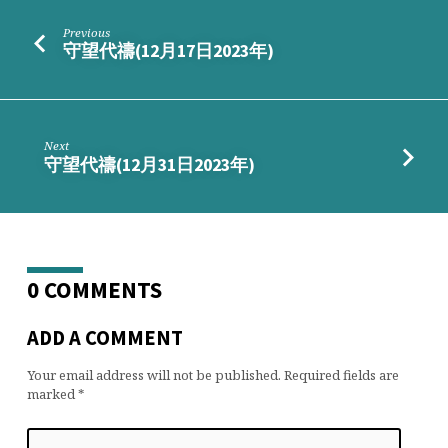
Previous
守望代禱(12月17日2023年)
Next
守望代禱(12月31日2023年)
0 COMMENTS
ADD A COMMENT
Your email address will not be published.
Required fields are
marked
*