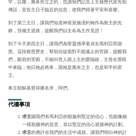
罕，以撒，雅各所立之約，也讓我們記念上主藉歷代眾先知
日
2023
傳話，宣告主日子臨近的信息，使我們得著平安和喜樂。
年)
到了第三主日，讓我們知道神差派施浸約翰作為救主的先
鋒，預備主道路，提醒我們以生命為主作見證！
到了今天第四主日，讓我們為聖靈感孕童貞女瑪利亞而謝
恩。這段救恩歷史，幫助信徒面對不能遏止的苦困，提醒我
們，眼前的苦困，不能叫世人跟上主的愛隔絕，主曾在黑暗
中來臨；他日祂必再來，因祂是萬有之主，也是和平的君
王。
奉主耶穌基督得勝名求，阿們。
代禱事項
求主
賜我們有馬利亞的順服和堅定的信心，也能像她
一樣順服神的旨意，並以堅定的信心迎接神的計劃。
求主
的應許在我們的生活中成就。讓我們明白神的計