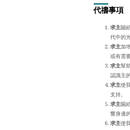
年)
代禱事項
求主
賜
代中的
求主
加
或有需
求主
幫
認識主
求主
使
支持。
求主
賜
響身邊
求主
使