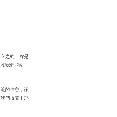
所立之約，祢是
，救我們脱離一
臨近的信息，讓
願我們得著主耶