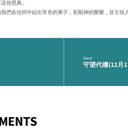
享這份恩典。
助我們在信仰中結出常存的果子，彰顯神的榮耀，並引領
Next
守望代禱(12月17
MMENTS