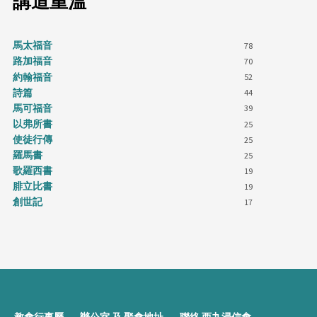
講道重溫
馬太福音
78
路加福音
70
約翰福音
52
詩篇
44
馬可福音
39
以弗所書
25
使徒行傳
25
羅馬書
25
歌羅西書
19
腓立比書
19
創世記
17