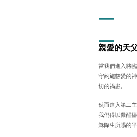
守
望
代
親愛的天
禱
(12
當我們進入將臨
守約施慈愛的神
月
切的禍患。
10
然而進入第二主
日
我們得以儆醒禱
2023
穌降生所賜的平