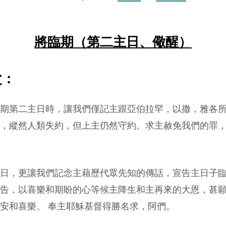
將臨期（第二主日、儆醒）
父：
期第二主日時，讓我們僅記主跟亞伯拉罕，以撒，雅各
，縱然人類失約，但上主仍然守約。求主赦免我們的罪
日，更讓我們記念主藉歷代眾先知的傳話，宣告主日子
告，以喜樂和期盼的心等候主降生和主再來的大恩，甚
安和喜樂。 奉主耶穌基督得勝名求，阿們。