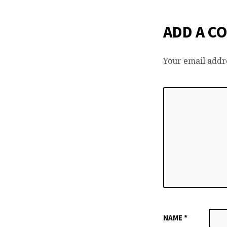
ADD A C
Your email addre
NAME
*