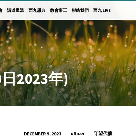
會
講道重溫
西九恩典
教會事工
聯絡我們
西九 LIVE
日2023年)
officer
守望代禱
DECEMBER 9, 2023