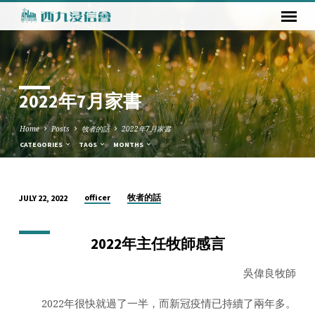
2022年7月家書
Home
Posts
牧者的話
2022年7月家書
CATEGORIES
TAGS
MONTHS
officer
牧者的話
JULY 22, 2022
2022
年
2022
年主任牧師感言
7
月
吳偉良牧師
家
書
2022年很快就過了一半，而新冠疫情已持續了兩年多。