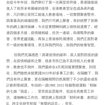
自從今年年頭，我們舉行了第一次兩堂崇拜後，香港隨後就
進入了前所未有嚴峻的疫情，全港教會堂址也成為表列處
所，只許辦公室同工能進入教會場地，一切實體聚會暫停。
因著最高的戒備狀態，我們只可網上聚會，幸好經歷了前兩
年的網上服侍操練，今次從實體轉到網上很快就適應了。經
過四個多月後，疫情雖稍緩，但另一邊箱，烏俄戰爭的爆
發，世界更趨混亂；再加上香港移民潮湧現，我們正面對著
不一樣的牧養環境，求主與我們同在，加我們的牧養智慧。
但我們充滿感恩！因著疫情的緩和，當人面對防疫的疲
勞，在疫情稍緩和之際，很多市民已急不及待投入社會運
作，教會也不例外，我們最終在4月尾回復實體聚會。到現
在，我們雖然未能實踐2022年好多事工計劃。在隔離下，我
們沒有停止聚會，更在隔離期間仍然展開了不少的靈命成長
計劃和聖經課。年頭的一源ONE 2022 聆聽聖經運動「耶穌
的七個『我是』」、受苦節反思敬拜、笑談生死教育工作
坊、遺物轉化工作坊、聯堂網上聖經課「耶利米書、創世記
II、跨文化研究初探『無聲的語言』」等等。