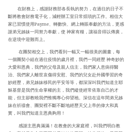
在財務上，感謝財務部各長執的努力，在過往的日子不
斷將教會財務電子化，減輕辦工室日常煩瑣的工作。相信大
家已習慣使用Payme、轉數快、網上轉賬奉獻的方法，更感
謝弟兄姊妹一同努力奉獻，使 神家有糧，讓福音得以傳廣，
在逆境中迎難而上。
在團契相交上，我們看到一幅又一幅很美的圖畫，每
一個團契小組在過往疫情的歲月裡，我們一同經歷 神奇妙的
大愛和恩典，我們的父母及親人信主，我們家人患病得醫
治、我們家人離世哀傷得安慰、我們的兒女赴外國學習的奇
妙經歷，弟兄姊妹移民的平安等等，都深深叫我們知道主耶
穌基督是我們生命掌權的主，我們縱使經常依靠自己的才
能，但主卻教曉我們惟獨專心仰望祂。深信在這年間弟兄姊
妹在祈禱會、團契裡不斷不斷地經歷天父上帝的偉大和真
實，叫我們知道主恩典夠用！
感謝主恩典滿滿！在教會的大家庭裡，叫我們明白教