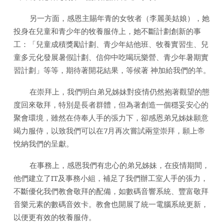
另一方面，感恩主賜年青的女牧者（李麗美姑娘），她
投身在兒童和青少年的牧養服侍上，她不斷計劃創新的事
工：「兒童成積獎勵計劃、青少年結他班、牧養實習生、兒
童多元化發展暑假計劃、信仰中吃喝玩樂營、青少年暑期實
習計劃」等等，期待著開花結果，等候著 神加給我們的羊。
在崇拜上，我們明白弟兄姊妹對疫情仍然抱著觀望的態
度回來敬拜，特別是長者群體，但為著創造一個穩妥安心的
聚會環境，雖然在侍奉人手的張力下，卻感恩弟兄姊妹願意
竭力服侍，以致我們可以在7月再次嘗試兩堂崇拜，願上帝
悅納我們的呈獻。
在事務上，感恩我們有忠心的弟兄姊妹，在疫情期間，
他們建立了IT及事務小組，補足了我們辦工室人手的張力，
不斷優化我們教會敬拜的配備，如數碼音響系統、豐富敬拜
音樂元素的數碼音效卡。教會也開展了統一電腦系統更新，
以便更有效的牧養服侍。