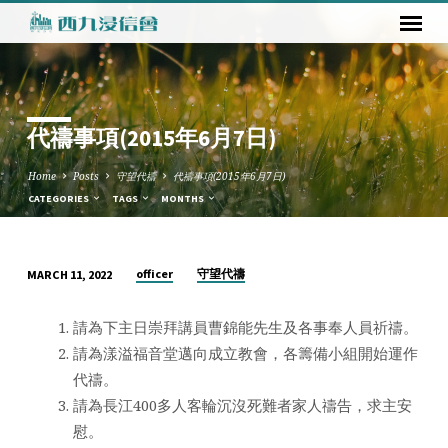
代禱事項(2015年6月7日)
Home
Posts
守望代禱
代禱事項(2015年6月7日)
CATEGORIES
TAGS
MONTHS
officer
守望代禱
MARCH 11, 2022
代
禱
請為下主日崇拜講員曹錦能先生及各事奉人員祈禱。
事
請為漾溢福音堂邁向成立教會，各籌備小組開始運作
項
代禱。
(2015
請為長江400多人客輪沉沒死難者家人禱告，求主安
年
慰。
6