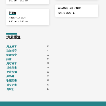
2:00 pm – 4:00 pm
2026年7月19日《溫柔》
祈禱會
July 18, 2026
August 12, 2026
8:30 pm – 9:30 pm
講道重溫
78
馬太福音
70
路加福音
52
約翰福音
44
詩篇
39
馬可福音
25
以弗所書
25
使徒行傳
25
羅馬書
19
歌羅西書
19
腓立比書
17
創世記