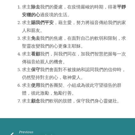
求主
除去
我們的憂慮，在疫情嚴峻的時期，得著
平靜
安穩的心
過疫境的生活。
求主
賜我們平安
，藉主愛，努力將福音傳給我們的家
人和親友。
求主
免去
我們的焦慮，在面對自己的軟弱和限制，求
聖靈改變我們的心更像主耶穌。
求主
看顧
我們，與我們同在，加我們智慧把握每一次
傳福音給親人的機會。
求主
保守
我們會面對不被接納和認同我們的信仰時，
仍然堅持對主的心，敬神愛人。
求主
使用
我們各團契、小組成為彼此守望禱告的群
體，彼此激勵，勉勵行善。
求主
顧念
我們軟弱的肢體，保守我們身心靈健壯。
Previous