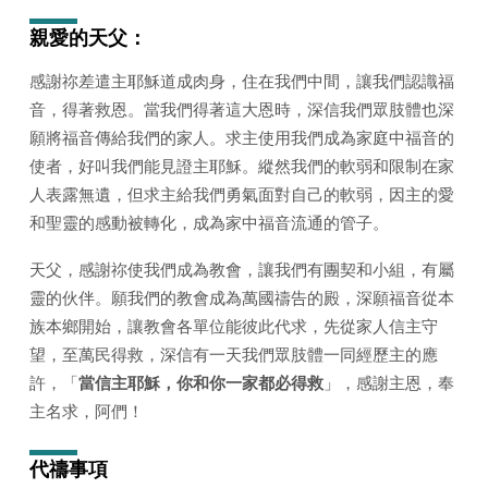
日
2022
親愛的天父：
年)
感謝祢差遣主耶穌道成肉身，住在我們中間，讓我們認識福
音，得著救恩。當我們得著這大恩時，深信我們眾肢體也深
願將福音傳給我們的家人。求主使用我們成為家庭中福音的
使者，好叫我們能見證主耶穌。縱然我們的軟弱和限制在家
人表露無遺，但求主給我們勇氣面對自己的軟弱，因主的愛
和聖靈的感動被轉化，成為家中福音流通的管子。
天父，感謝祢使我們成為教會，讓我們有團契和小組，有屬
靈的伙伴。願我們的教會成為萬國禱告的殿，深願福音從本
族本鄉開始，讓教會各單位能彼此代求，先從家人信主守
望，至萬民得救，深信有一天我們眾肢體一同經歷主的應
許，「
當信主耶穌，你和你一家都必得救
」，感謝主恩，奉
主名求，阿們！
代禱
事項