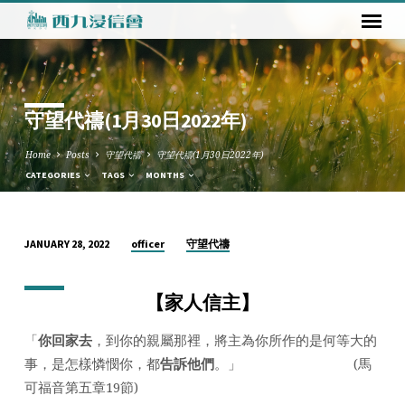
守望代禱(1月30日2022年)
Home
Posts
守望代禱
守望代禱(1月30日2022年)
CATEGORIES
TAGS
MONTHS
officer
守望代禱
JANUARY 28, 2022
守
望
【
家人信主
】
代
禱
「
你回家去
，到你的親屬那裡，將主為你所作的是何等大的
(1
事，是怎樣憐憫你，都
告訴他們
。」 (馬
月
可福音第五章19節)
30