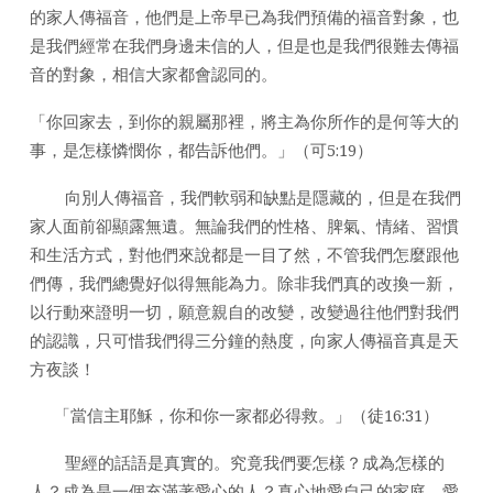
的家人傳福音，他們是上帝早已為我們預備的福音對象，也
是我們經常在我們身邊未信的人，但是也是我們很難去傳福
音的對象，相信大家都會認同的。
「你回家去，到你的親屬那裡，將主為你所作的是何等大的
事，是怎樣憐憫你，都告訴他們。」（可5:19）
向別人傳福音，我們軟弱和缺點是隱藏的，但是在我們
家人面前卻顯露無遺。無論我們的性格、脾氣、情緒、習慣
和生活方式，對他們來說都是一目了然，不管我們怎麼跟他
們傳，我們總覺好似得無能為力。除非我們真的改換一新，
以行動來證明一切，願意親自的改變，改變過往他們對我們
的認識，只可惜我們得三分鐘的熱度，向家人傳福音真是天
方夜談！
「當信主耶穌，你和你一家都必得救。」（徒16:31）
聖經的話語是真實的。究竟我們要怎樣？成為怎樣的
人？成為是一個充滿著愛心的人？真心地愛自己的家庭、愛