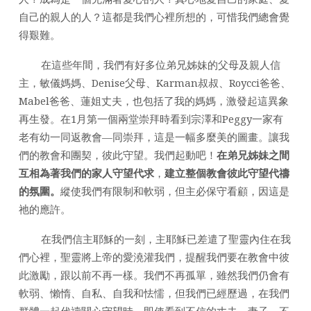
自己的親人的人？這都是我們心裡所想的，可惜我們總會覺
得艱難。
在這些年間，我們有好多位弟兄姊妹的父母及親人信
主，敏儀媽媽、Denise父母、Karman叔叔、Roycci爸爸、
Mabel爸爸、蓮姐丈夫，也包括了我的媽媽，激發起這異象
再生發。在1月第一個兩堂崇拜時看到宗澤和Peggy一家有
老有幼一同返教會—同崇拜，這是一幅多麼美的圖畫。讓我
們的教會和團契，彼此守望。我們起動吧！
在弟兄姊妹之間
互相為著我們的家人守望代求
，
建立整個教會彼此守望代禱
的氛圍。
縱使我們有限制和軟弱，但主必保守看顧，因這是
祂的應許。
在我們信主耶穌的一刻，主耶穌已差遣了聖靈內住在我
們心裡，聖靈將上帝的愛澆灌我們，提醒我們要在教會中彼
此激勵，跟以前不再一樣。我們不再孤單，雖然我們仍會有
軟弱、懶惰、自私、自我和怯懦，但我們已經歷過，在我們
群體一起代禱關心守望時，即使看到不信的丈夫、妻子，不