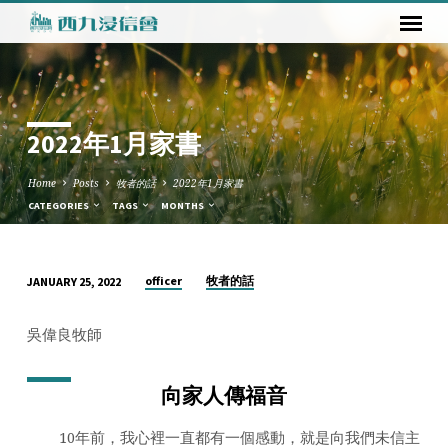
2022年1月家書
Home
Posts
牧者的話
2022年1月家書
CATEGORIES
TAGS
MONTHS
officer
牧者的話
JANUARY 25, 2022
2022
年
吳偉良牧師
1
月
向家人傳福音
家
書
10年前，我心裡一直都有一個感動，就是向我們未信主