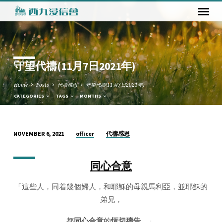
守望代禱(11月7日2021年)
Home
Posts
代禱感恩
守望代禱(11月7日2021年)
CATEGORIES
TAGS
MONTHS
officer
代禱感恩
NOVEMBER 6, 2021
守
望
同心合意
代
禱
「這些人，同着幾個婦人，和耶穌的母親馬利亞，並耶穌的
(11
弟兄，
月
7
都
同心合意
的
恆切禱告
。」