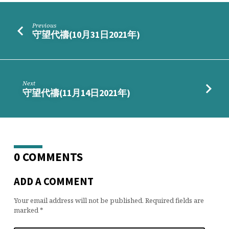
Previous
守望代禱(10月31日2021年)
Next
守望代禱(11月14日2021年)
0 COMMENTS
ADD A COMMENT
Your email address will not be published.
Required fields are
marked
*