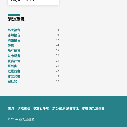
8:30 pm – 9:30 pm
講道重溫
78
馬太福音
70
路加福音
52
約翰福音
44
詩篇
39
馬可福音
25
以弗所書
25
使徒行傳
25
羅馬書
19
歌羅西書
19
腓立比書
17
創世記
主頁
講道重溫
教會行事曆
辦公室 及 聚會地址
聯絡 西九浸信會
© 2026 西九浸信會