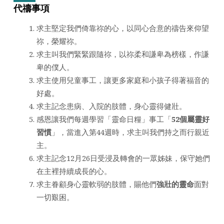
代禱
事項
求主堅定我們倚靠祢的心，以同心合意的禱告來仰望
祢，榮耀祢。
求主叫我們緊緊跟隨祢，以祢柔和謙卑為榜樣，作謙
卑的僕人。
求主使用兒童事工，讓更多家庭和小孩子得著福音的
好處。
求主記念患病、入院的肢體，身心靈得健壯。
感恩讓我們每週學習「靈命日糧」事工「
52個屬靈好
習慣
」，當進入第44週時，求主叫我們持之而行親近
主。
求主記念12月26日受浸及轉會的一眾姊妹，保守她們
在主裡持續成長的心。
求主眷顧身心靈軟弱的肢體，賜他們
強壯的靈命
面對
一切艱困。