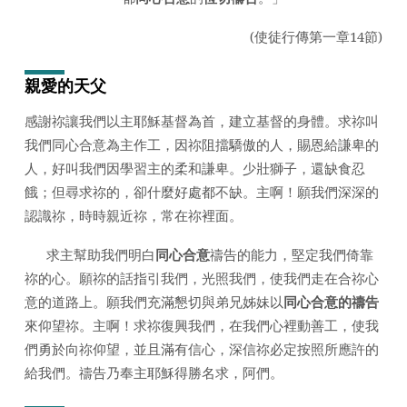
日
2021
(使徒行傳第一章14節)
年)
親愛的天父
感謝祢讓我們以主耶穌基督為首，建立基督的身體。求祢叫
我們同心合意為主作工，因祢阻擋驕傲的人，賜恩給謙卑的
人，好叫我們因學習主的柔和謙卑。少壯獅子，還缺食忍
餓；但尋求祢的，卻什麼好處都不缺。主啊！願我們深深的
認識祢，時時親近祢，常在祢裡面。
求主幫助我們明白
同心合意
禱告的能力，堅定我們倚靠
祢的心。願祢的話指引我們，光照我們，使我們走在合祢心
意的道路上。願我們充滿懇切與弟兄姊妹以
同心合意的禱告
來仰望祢。主啊！求祢復興我們，在我們心裡動善工，使我
們勇於向祢仰望，並且滿有信心，深信祢必定按照所應許的
給我們。禱告乃奉主耶穌得勝名求，阿們。