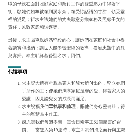
職的母親在面對照顧家庭和應付工作的雙重壓力中得著平
衡，願她們如羊被領到溪水旁，領受祢話語的甘甜，領受靈
裡的滿足；祈求主讓她們的丈夫願意分擔家務及照顧子女的
責任，以致家庭和諧喜樂。
最後，求主賜單親媽媽堅毅的心，讓她們在家庭和社會中得
著讚賞和接納；讓世人能學習聖經的教導，看顧患難中的孤
兒寡婦。奉主耶穌基督聖名求，阿們。
代禱事項
求主記念所有母親為家人和兒女所付出的，堅立她們
手所作的工；使她們滿享家庭溫馨的愛、得著家人的
愛護，因見證兒女的成長而滿足。
求主祝福我們
眾執事和值理
，賜他們身心靈健壯，得
主的智慧為主作工。
感恩讓我們每週學習「靈命日糧事工52個屬靈好習
慣」，當進入第19週時，求主叫我們持之而行與主親