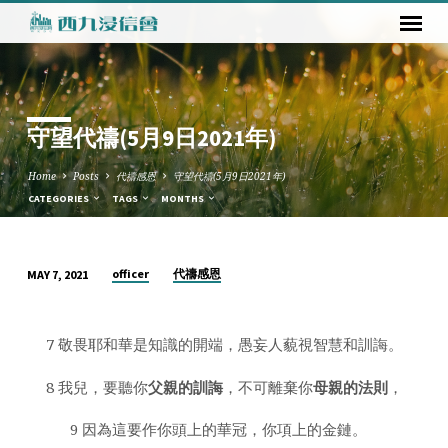
守望代禱(5月9日2021年)
Home
Posts
代禱感恩
守望代禱(5月9日2021年)
CATEGORIES
TAGS
MONTHS
officer
代禱感恩
MAY 7, 2021
守
望
代
7 敬畏耶和華是知識的開端，愚妄人藐視智慧和訓誨。
禱
8 我兒，要聽你
父親的訓誨
，不可離棄你
母親的法則
，
(5
月
9 因為這要作你頭上的華冠，你項上的金鏈。
9