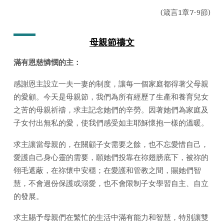
日
(箴言1章7-9節)
2021
年)
母親節禱文
滿有恩慈憐憫的主：
感謝恩主設立一夫一妻的制度，讓每一個家庭都得著父母親
的愛顧。今天是母親節，我們為所有經歷了生產和養育兒女
之苦的母親祈禱，求主記念她們的辛勞。因著她們為家庭及
子女付出無私的愛，使我們感受如主耶穌懷抱一樣的溫暖。
求主讓當母親的，在關顧子女需要之餘，也不忘愛惜自己，
愛護自己身心靈的需要，願她們投靠在祢翅膀底下，被祢的
翎毛遮蔽，在祢懷中安穩；在愛護和管教之間，賜她們智
慧，不會過份保護或溺愛，也不會限制子女學習自主、自立
的發展。
求主賜予母親們在繁忙的生活中滿有能力和智慧，特別讓雙