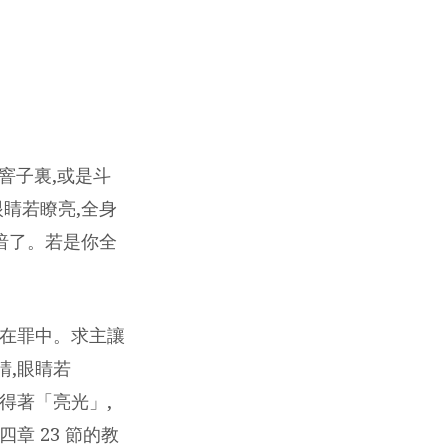
窨子裏,或是斗
眼睛若瞭亮,全身
黑暗了。若是你全
活在罪中。求主讓
睛,眼睛若
得著「亮光」,
章 23 節的教