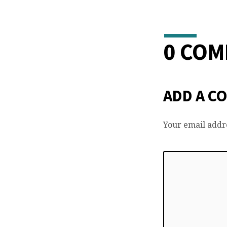
0 CO
ADD A C
Your email addre