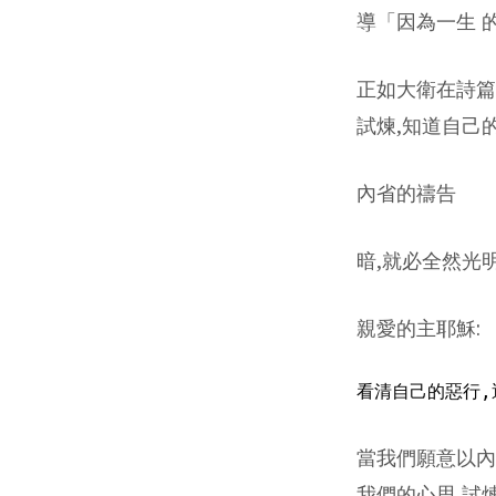
導「因為一生 
正如大衛在詩篇
試煉,知道自己
內省的禱告
暗,就必全然光明
親愛的主耶穌:
當我們願意以內
我們的心思,試