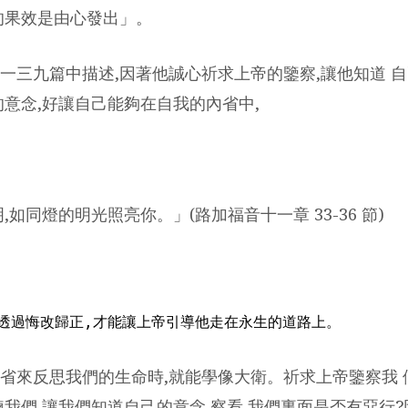
的果效是由心發出」。
一三九篇中描述,因著他誠心祈求上帝的鑒察,讓他知道 自
的意念,好讓自己能夠在自我的內省中,
,如同燈的明光照亮你。」(路加福音十一章 33-36 節)
省來反思我們的生命時,就能學像大衛。祈求上帝鑒察我 
煉我們,讓我們知道自己的意念,察看 我們裏面是否有惡行?