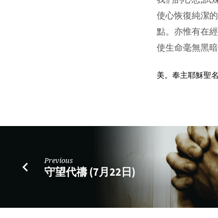
使心恢復純潔的
點。亦惟有在經
使生命毫無黑暗
Previous
守望代禱 (7月22日)