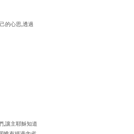
己的心思,透過
們,讓主耶穌知道
因惟有經過內省,