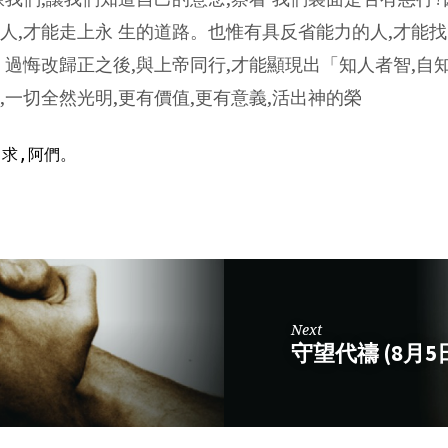
人,才能走上永 生的道路。也惟有具反省能力的人,才能
 過悔改歸正之後,與上帝同行,才能顯現出「知人者智,自知
,一切全然光明,更有價值,更有意義,活出神的榮
Next
守望代禱 (8月5