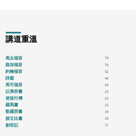
講道重溫
馬太福音
78
路加福音
70
約翰福音
52
詩篇
44
馬可福音
39
以弗所書
25
使徒行傳
25
羅馬書
25
歌羅西書
19
腓立比書
19
創世記
17