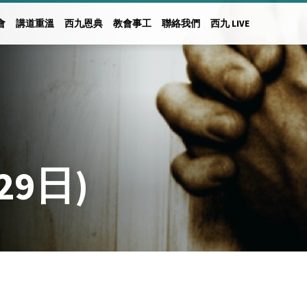
會
講道重溫
西九恩典
教會事工
聯絡我們
西九 LIVE
29日)