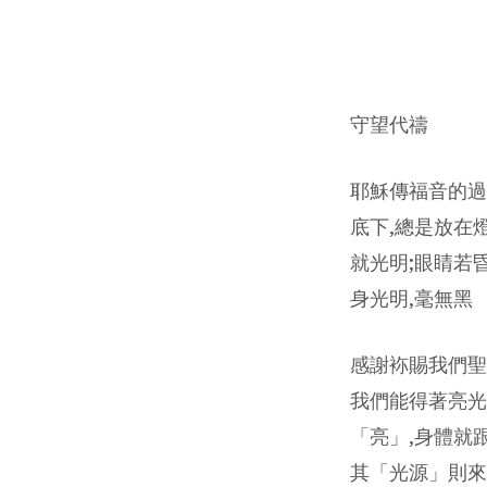
守
望
守望代禱
代
耶穌傳福音的過
禱
底下,總是放在
(7
就光明;眼睛若
月
身光明,毫無黑
29
感謝袮賜我們聖
日)
我們能得著亮光
「亮」,身體就
其「光源」則來