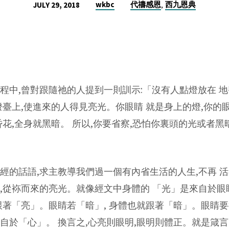
,
wkbc
代禱感恩
西九恩典
JULY 29, 2018
程中,曾對跟隨祂的人提到一則訓示:「沒有人點燈放在 地
燈臺上,使進來的人得見亮光。你眼睛 就是身上的燈,你的
昏花,全身就黑暗。 所以,你要省察,恐怕你裏頭的光或者
經的話語,求主教導我們過一個有內省生活的人生,不再 
,從袮而來的亮光。就像經文中身體的 「光」是來自於眼
跟著「亮」。眼睛若「暗」, 身體也就跟著「暗」。眼睛要
自於「心」。 換言之,心亮則眼明,眼明則體正。就是箴言四