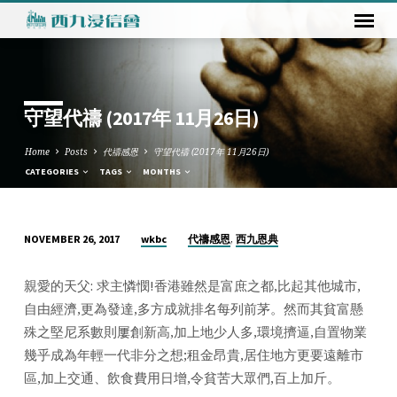
守望代禱 (2017年 11月26日)
Home
Posts
代禱感恩
守望代禱 (2017年 11月26日)
CATEGORIES
TAGS
MONTHS
,
wkbc
代禱感恩
西九恩典
NOVEMBER 26, 2017
守
望
親愛的天父: 求主憐憫!香港雖然是富庶之都,比起其他城市,
代
自由經濟,更為發達,多方成就排名每列前茅。然而其貧富懸
禱
殊之堅尼系數則屢創新高,加上地少人多,環境擠逼,自置物業
(2017
幾乎成為年輕一代非分之想;租金昂貴,居住地方更要遠離市
年
區,加上交通、飲食費用日增,令貧苦大眾們,百上加斤。
11