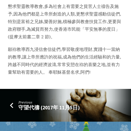
月
懇求聖靈教導教會,多為社會上有需要之貧苦人士禱告及施
26
予,因為他們都是上帝所創造的人類,更懇求聖靈感動信徒們,
日)
特別是富裕之兄姊,樂善好施,積極參與教會扶貧工作,更要與
政府聯手,為滅貧而努力,使香港市民能「平安無事的度日」
(提摩太前書二章 2 節)。
願祢教導西九浸信會信徒們,學習敬虔地理財,實踐十一當納
的教導,讓上帝所應許的祝福,成為他們的生活經驗和的力量,
跨越不同時代的經濟波濤,常常安憩在祢的喜樂之地,並有力
量幫助有需要的人。 奉耶穌基督名求,阿們!
Previous
守望代禱 (2017年 11月5日)