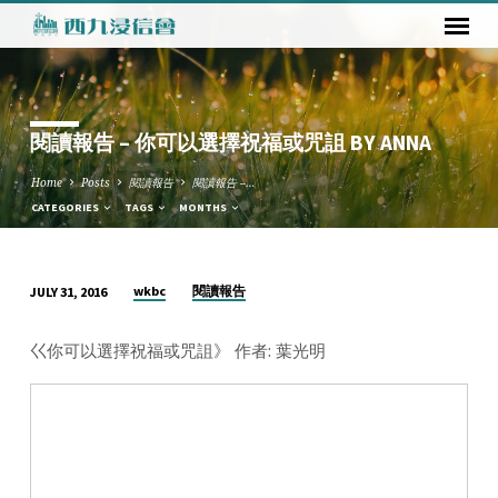
閱讀報告 – 你可以選擇祝福或咒詛 BY ANNA
Home
Posts
閱讀報告
閱讀報告 –…
CATEGORIES
TAGS
MONTHS
wkbc
閱讀報告
JULY 31, 2016
閱
讀
巜你可以選擇祝福或咒詛》 作者: 葉光明
報
告
–
你
可