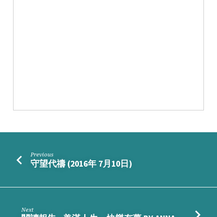
以
選
擇
祝
福
或
咒
詛
BY
ANNA
Previous
守望代禱 (2016年 7月10日)
Next