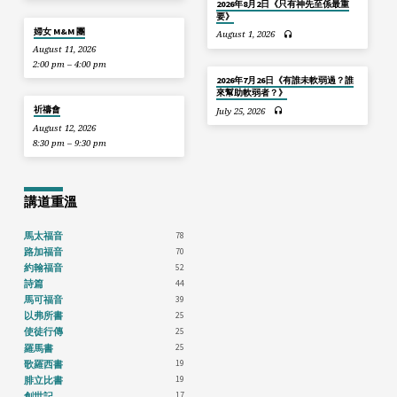
2026年8月2日《只有神先至係最重
要》
婦女 M&M 團
August 1, 2026
August 11, 2026
2:00 pm – 4:00 pm
2026年7月26日《有誰未軟弱過？誰
來幫助軟弱者？》
祈禱會
July 25, 2026
August 12, 2026
8:30 pm – 9:30 pm
講道重溫
78
馬太福音
70
路加福音
52
約翰福音
44
詩篇
39
馬可福音
25
以弗所書
25
使徒行傳
25
羅馬書
19
歌羅西書
19
腓立比書
17
創世記