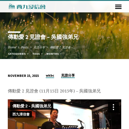
傳動愛 2 見證會 – 吳國強弟兄
Home
Posts
見證分享
傳動愛 2 見證會 –…
CATEGORIES
TAGS
MONTHS
wkbc
見證分享
NOVEMBER 15, 2015
傳
動
傳動愛 2 見證會 (11月15日 2015年) – 吳國強弟兄
愛
2
見
證
會