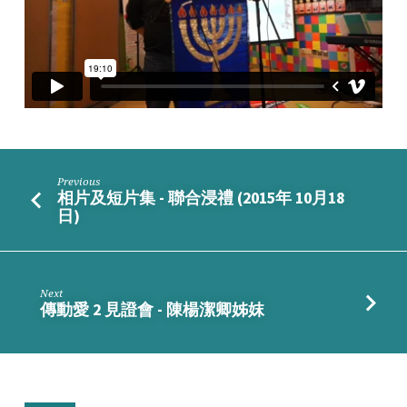
–
吳
國
強
弟
兄
Previous
相片及短片集 - 聯合浸禮 (2015年 10月18
日)
Next
傳動愛 2 見證會 - 陳楊潔卿姊妺