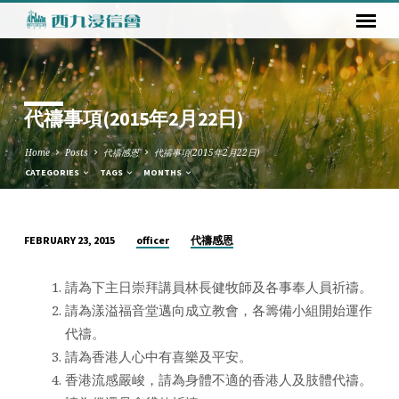
代禱事項(2015年2月22日)
Home
Posts
代禱感恩
代禱事項(2015年2月22日)
CATEGORIES
TAGS
MONTHS
officer
代禱感恩
FEBRUARY 23, 2015
代
禱
請為下主日崇拜講員林長健牧師及各事奉人員祈禱。
事
請為漾溢福音堂邁向成立教會，各籌備小組開始運作
項
代禱。
(2015
請為香港人心中有喜樂及平安。
年
香港流感嚴峻，請為身體不適的香港人及肢體代禱。
2