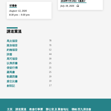
2026年7月19日《溫柔》
祈禱會
July 18, 2026
August 12, 2026
8:30 pm – 9:30 pm
講道重溫
78
馬太福音
70
路加福音
52
約翰福音
44
詩篇
39
馬可福音
25
以弗所書
25
使徒行傳
25
羅馬書
19
歌羅西書
19
腓立比書
17
創世記
主頁
講道重溫
教會行事曆
辦公室 及 聚會地址
聯絡 西九浸信會