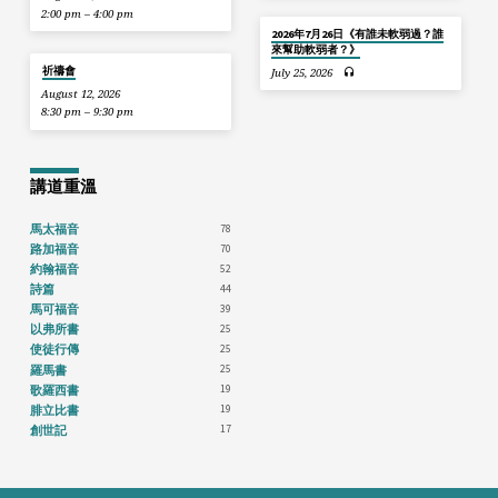
2:00 pm – 4:00 pm
2026年7月26日《有誰未軟弱過？誰
來幫助軟弱者？》
祈禱會
July 25, 2026
August 12, 2026
8:30 pm – 9:30 pm
講道重溫
78
馬太福音
70
路加福音
52
約翰福音
44
詩篇
39
馬可福音
25
以弗所書
25
使徒行傳
25
羅馬書
19
歌羅西書
19
腓立比書
17
創世記