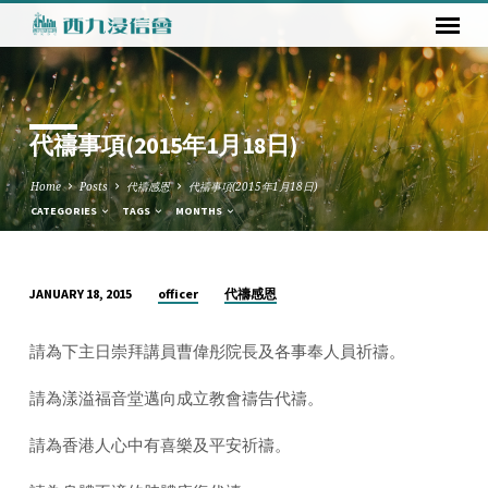
代禱事項(2015年1月18日)
Home
Posts
代禱感恩
代禱事項(2015年1月18日)
CATEGORIES
TAGS
MONTHS
officer
代禱感恩
JANUARY 18, 2015
代
禱
請為下主日崇拜講員曹偉彤院長及各事奉人員祈禱。
事
項
請為漾溢福音堂邁向成立教會禱告代禱。
(2015
年
請為香港人心中有喜樂及平安祈禱。
1