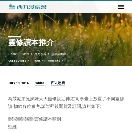
靈修讀本推介
Home
Posts
西九恩典
靈修讀本推介
CATEGORIES
TAGS
MONTHS
wkbc
西九恩典
JULY 13, 2014
靈
修
為鼓勵弟兄姊妹天天靈修親近神,在司事臺上放置了不同靈修
讀
讀 物給各位參考,請崇拜後閱覽及訂閱,資料如下:
本
推
￼￼￼￼￼￼靈修讀本類別
介
聖經: