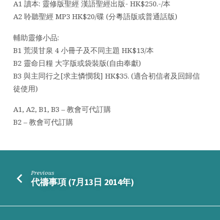
A1 讀本: 靈修版聖經 漢語聖經出版- HK$250.-/本
A2 聆聽聖經 MP3 HK$20/碟 (分粵語版或普通話版)
輔助靈修小品:
B1 荒漠甘泉 4 小冊子及不同主題 HK$13/本
B2 靈命日糧 大字版或袋裝版(自由奉獻)
B3 與主同行之[求主憐憫我] HK$35. (適合初信者及回歸信
徒使用)
A1, A2, B1, B3 – 教會可代訂購
B2 – 教會可代訂購
Previous
代禱事項 (7月13日 2014年)