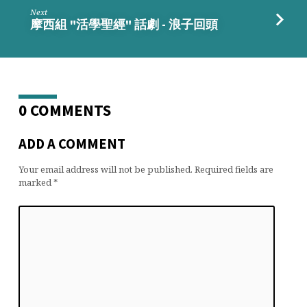
Next
摩西組 "活學聖經" 話劇 - 浪子回頭
0 COMMENTS
ADD A COMMENT
Your email address will not be published.
Required fields are
marked
*