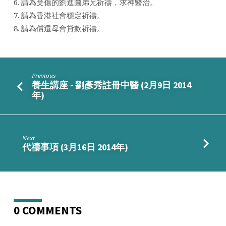
6. 請為受傷的劉進圖弟兄祈禱，求神醫治。
日
7. 請為香港社會穩定祈禱。
2014
年)
8. 請為償還母會貸款祈禱。
Previous
養生講座 - 劉彥秀註冊中醫 (2月9日 2014
年)
Next
代禱事項 (3月16日 2014年)
0 COMMENTS