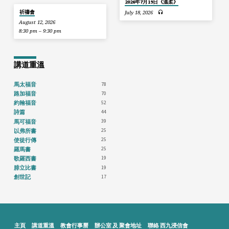
2026年7月19日《溫柔》
祈禱會
July 18, 2026
August 12, 2026
8:30 pm – 9:30 pm
講道重溫
78
馬太福音
70
路加福音
52
約翰福音
44
詩篇
39
馬可福音
25
以弗所書
25
使徒行傳
25
羅馬書
19
歌羅西書
19
腓立比書
17
創世記
主頁
講道重溫
教會行事曆
辦公室 及 聚會地址
聯絡 西九浸信會