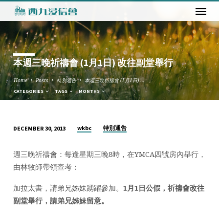
本週三晚祈禱會 (1月1日) 改往副堂舉行
Home
Posts
特別通告
本週三晚祈禱會 (1月1日) …
CATEGORIES
TAGS
MONTHS
wkbc
特別通告
DECEMBER 30, 2013
本
週
週三晚祈禱會：每逢星期三晚8時，在YMCA四號房內舉行，
三
由林牧師帶領查考：
晚
祈
加拉太書，請弟兄姊妹踴躍參加。
1月1日公假，祈禱會改往
禱
副堂舉行，請弟兄姊妹留意。
會