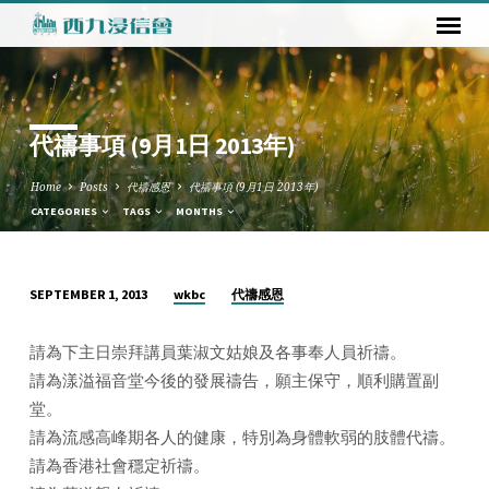
代禱事項 (9月1日 2013年)
Home
Posts
代禱感恩
代禱事項 (9月1日 2013年)
CATEGORIES
TAGS
MONTHS
wkbc
代禱感恩
SEPTEMBER 1, 2013
代
禱
請為下主日崇拜講員葉淑文姑娘及各事奉人員祈禱。
事
請為漾溢福音堂今後的發展禱告，願主保守，順利購置副
項
堂。
(9
請為流感高峰期各人的健康，特別為身體軟弱的肢體代禱。
月
請為香港社會穩定祈禱。
1