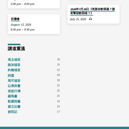
2:00 pm – 4:00 pm
2026年7月26日《有誰未軟弱過？誰
來幫助軟弱者？》
祈禱會
July 25, 2026
August 12, 2026
8:30 pm – 9:30 pm
講道重溫
78
馬太福音
70
路加福音
52
約翰福音
44
詩篇
39
馬可福音
25
以弗所書
25
使徒行傳
25
羅馬書
19
歌羅西書
19
腓立比書
17
創世記