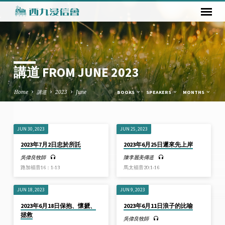
講道 FROM JUNE 2023
Home
講道
2023
June
BOOKS
SPEAKERS
MONTHS
JUN 30, 2023
JUN 25, 2023
講
2023年7月2日忠於所託
2023年6月25日遲來先上岸
道
吳偉良牧師
陳李麗美傳道
FROM
路加福音16：1-13
馬太福音20:1-16
JUNE
2023
JUN 18, 2023
JUN 9, 2023
2023年6月18日保抱、懷搋、
2023年6月11日浪子的比喻
拯救
吳偉良牧師