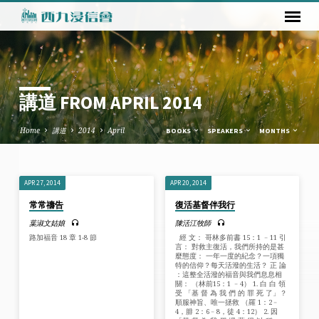
講道 FROM APRIL 2014
Home
講道
2014
April
BOOKS
SPEAKERS
MONTHS
APR 27, 2014
APR 20, 2014
講
常常禱告
復活基督伴我行
道
葉淑文姑娘
陳活江牧師
FROM
路加福音 18 章 1-8 節
經 文： 哥林多前書 15：1 ﹣11 引
APRIL
言： 對救主復活，我們所持的是甚
麼態度： 一年一度的紀念？一項獨
2014
特的信仰？每天活潑的生活？ 正 論
：這整全活潑的福音與我們息息相
關： （林前15：1 ﹣4） 1. 白 白 領
受 「基 督 為 我 們 的 罪 死 了」？
順服神旨、唯一拯救 （羅 1：2﹣
4，腓 2：6﹣8，徒 4：12） 2. 因