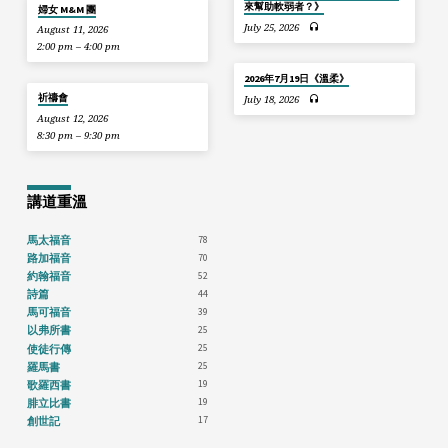
來幫助軟弱者？》
婦女 M&M 團
July 25, 2026
August 11, 2026
2:00 pm – 4:00 pm
2026年7月19日《溫柔》
祈禱會
July 18, 2026
August 12, 2026
8:30 pm – 9:30 pm
講道重溫
78
馬太福音
70
路加福音
52
約翰福音
44
詩篇
39
馬可福音
25
以弗所書
25
使徒行傳
25
羅馬書
19
歌羅西書
19
腓立比書
17
創世記