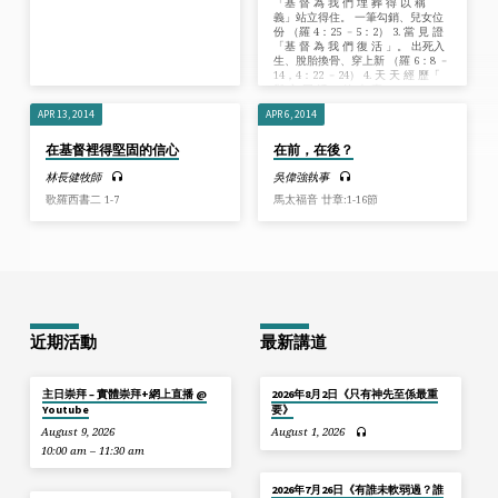
「基 督 為 我 們 埋 葬 得 以 稱
義」站立得住。 一筆勾銷、兒女位
份 （羅 4：25 ﹣5：2） 3. 當 見 證
「基 督 為 我 們 復 活 」。 出死入
生、脫胎換骨、穿上新 （羅 6：8 ﹣
14，4：22 ﹣24） 4. 天 天 經 歷「
與 主 同 活 」的 大 喜…
APR 13, 2014
APR 6, 2014
在基督裡得堅固的信心
在前，在後？
林長健牧師
吳偉強執事
歌羅西書二 1-7
馬太福音 廿章:1-16節
近期活動
最新講道
主日崇拜 – 實體崇拜+網上直播 @
2026年8月2日《只有神先至係最重
Youtube
要》
August 9, 2026
August 1, 2026
10:00 am – 11:30 am
2026年7月26日《有誰未軟弱過？誰