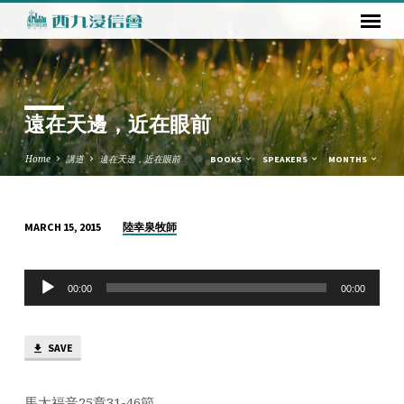
遠在天邊，近在眼前
Home
講道
遠在天邊，近在眼前
BOOKS
SPEAKERS
MONTHS
陸幸泉牧師
MARCH 15, 2015
遠
在
Audio
天
00:00
00:00
Player
邊，
近
SAVE
在
眼
前
馬太福音25章31-46節