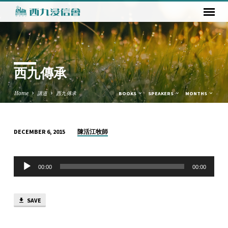
西九傳承
Home
講道
西九傳承
BOOKS
SPEAKERS
MONTHS
陳活江牧師
DECEMBER 6, 2015
西
九
Audio
傳
00:00
00:00
Player
承
SAVE