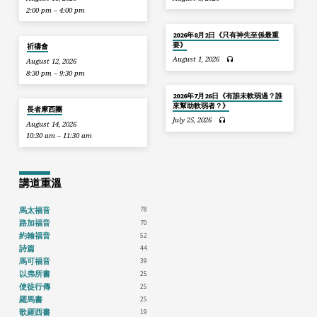
2:00 pm – 4:00 pm
2026年8月2日《只有神先至係最重
要》
祈禱會
August 1, 2026
August 12, 2026
8:30 pm – 9:30 pm
2026年7月26日《有誰未軟弱過？誰
來幫助軟弱者？》
長者摩西團
July 25, 2026
August 14, 2026
10:30 am – 11:30 am
講道重溫
78
馬太福音
70
路加福音
52
約翰福音
44
詩篇
39
馬可福音
25
以弗所書
25
使徒行傳
25
羅馬書
19
歌羅西書