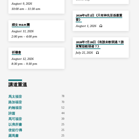
August 9, 2026
10:00 am – 11:30 am
2026年8月2日《只有神先至係最重
要》
婦女 M&M 團
August 1, 2026
August 11, 2026
2:00 pm – 4:00 pm
2026年7月26日《有誰未軟弱過？誰
來幫助軟弱者？》
祈禱會
July 25, 2026
August 12, 2026
8:30 pm – 9:30 pm
講道重溫
78
馬太福音
70
路加福音
52
約翰福音
44
詩篇
39
馬可福音
25
以弗所書
25
使徒行傳
25
羅馬書