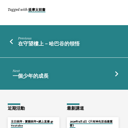
Tagged with
提摩太前書
Previous
在守望樓上－哈巴谷的領悟
Next
一個少年的成長
近期活動
最新講道
主日崇拜 – 實體崇拜+網上直播 @
2026年8月2日《只有神先至係最重
Youtube
要》