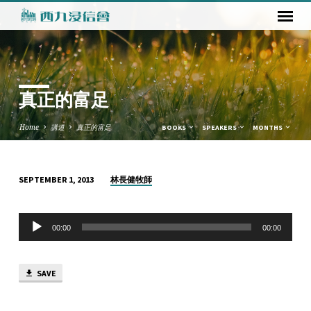
真正的富足
Home
講道
真正的富足
BOOKS
SPEAKERS
MONTHS
林長健牧師
SEPTEMBER 1, 2013
真
正
Audio
的
00:00
00:00
Player
富
足
SAVE