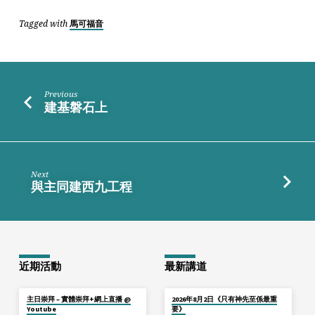
Tagged with
馬可福音
Previous
建基磐石上
Next
與主同建西九工程
近期活動
最新講道
主日崇拜 – 實體崇拜+網上直播 @
2026年8月2日《只有神先至係最重
Youtube
要》