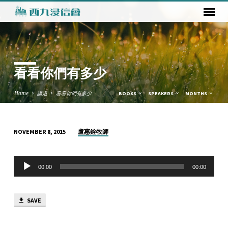
看看你們有多少
Home
講道
看看你們有多少
BOOKS
SPEAKERS
MONTHS
盧惠銓牧師
NOVEMBER 8, 2015
看
看
Audio
你
00:00
00:00
Player
們
有
SAVE
多
少