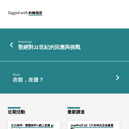
真
枝
Tagged with
約翰福音
子
Previous
聖經對21世紀的回應與挑戰
Next
在前，在後？
近期活動
最新講道
主日崇拜 – 實體崇拜+網上直播 @
2026年8月2日《只有神先至係最重