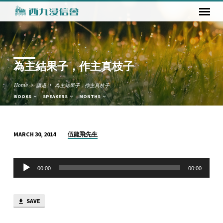
為主結果子，作主真枝子
Home
講道
為主結果子，作主真枝子
BOOKS
SPEAKERS
MONTHS
伍龍飛先生
MARCH 30, 2014
為
主
Audio
結
00:00
00:00
Player
果
子，
SAVE
作
主