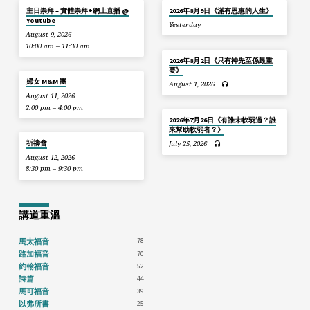
主日崇拜 – 實體崇拜+網上直播 @
2026年8月9日《滿有恩惠的人生》
Youtube
Yesterday
August 9, 2026
10:00 am – 11:30 am
2026年8月2日《只有神先至係最重
要》
婦女 M&M 團
August 1, 2026
August 11, 2026
2:00 pm – 4:00 pm
2026年7月26日《有誰未軟弱過？誰
來幫助軟弱者？》
祈禱會
July 25, 2026
August 12, 2026
8:30 pm – 9:30 pm
講道重溫
78
馬太福音
70
路加福音
52
約翰福音
44
詩篇
39
馬可福音
25
以弗所書