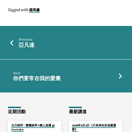
Tagged with
羅馬書
Previous
亞凡達
Next
你們要常在我的愛裏
近期活動
最新講道
主日崇拜 – 實體崇拜+網上直播 @
2026年8月2日《只有神先至係最重
Youtube
要》