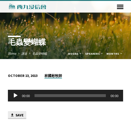
毛蟲變蝴蝶
Home
講道
毛蟲變蝴蝶
BOOKS
SPEAKERS
MONTHS
林國彬牧師
OCTOBER 13, 2013
毛
蟲
Audio
變
00:00
00:00
Player
蝴
蝶
SAVE