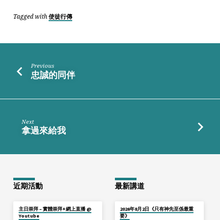
Tagged with
使徒行傳
Previous
忠誠的同伴
Next
拿過來給我
近期活動
最新講道
主日崇拜 – 實體崇拜+網上直播 @
2026年8月2日《只有神先至係最重
Youtube
要》