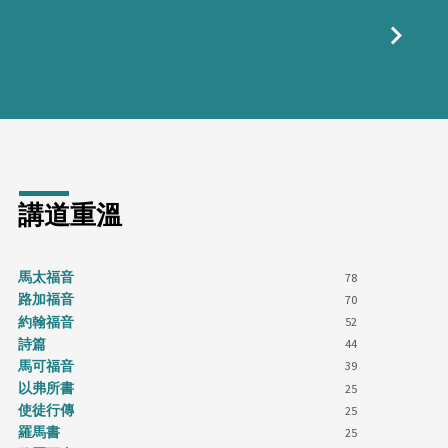
講道重溫
馬太福音
78
路加福音
70
約翰福音
52
詩篇
44
馬可福音
39
以弗所書
25
使徒行傳
25
羅馬書
25