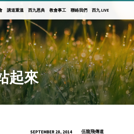
會
講道重溫
西九恩典
教會事工
聯絡我們
西九 LIVE
站起來
伍龍飛傳道
SEPTEMBER 28, 2014