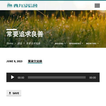
常要追求良善
Home
講道
常要追求良善
BOOKS
SPEAKERS
MONTHS
葉淑文姑娘
JUNE 9, 2013
常
要
Audio
追
00:00
00:00
Player
求
良
SAVE
善