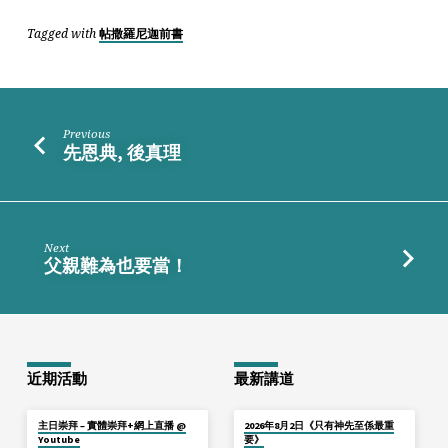
Tagged with
帖撒羅尼迦前書
Previous
先恩典, 後真理
Next
父親難為也要當！
近期活動
最新講道
主日崇拜 – 實體崇拜+網上直播 @
2026年8月2日《只有神先至係最重
Youtube
要》