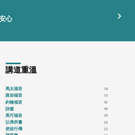
安心
講道重溫
馬太福音
78
路加福音
70
約翰福音
52
詩篇
44
馬可福音
39
以弗所書
25
使徒行傳
25