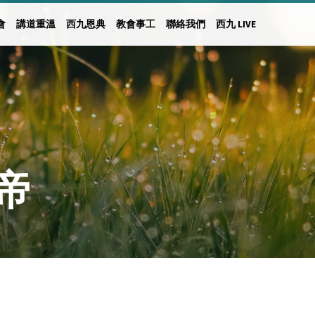
會
講道重溫
西九恩典
教會事工
聯絡我們
西九 LIVE
帝