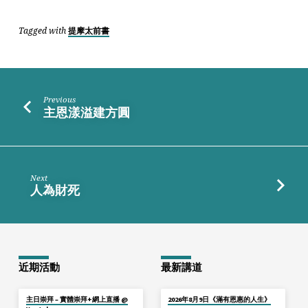
仰
立
Tagged with
提摩太前書
場
者
Previous
主恩漾溢建方圓
Next
人為財死
近期活動
最新講道
主日崇拜 – 實體崇拜+網上直播 @
2026年8月9日《滿有恩惠的人生》