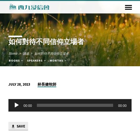
如何對待不同信仰立場者
Home
講道
如何對待不同信仰立場者
BOOKS
SPEAKERS
MONTHS
林長健牧師
JULY 28, 2013
如
何
Audio
對
00:00
00:00
Player
待
不
SAVE
同
信