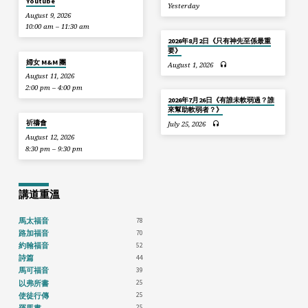
Youtube
Yesterday
August 9, 2026
10:00 am – 11:30 am
2026年8月2日《只有神先至係最重
要》
婦女 M&M 團
August 1, 2026
August 11, 2026
2:00 pm – 4:00 pm
2026年7月26日《有誰未軟弱過？誰
來幫助軟弱者？》
祈禱會
July 25, 2026
August 12, 2026
8:30 pm – 9:30 pm
講道重溫
78
馬太福音
70
路加福音
52
約翰福音
44
詩篇
39
馬可福音
25
以弗所書
25
使徒行傳
25
羅馬書